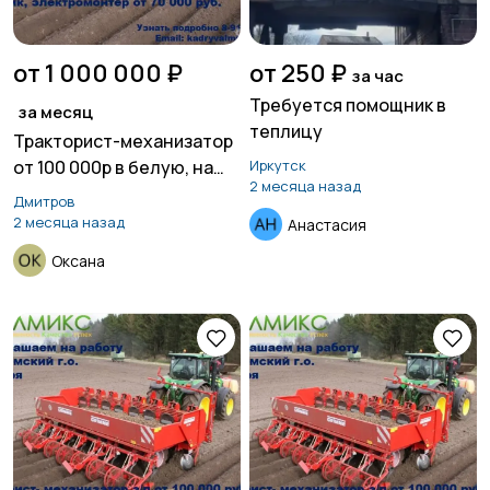
от 1 000 000 ₽
от 250 ₽
за час
Требуется помощник в
за месяц
теплицу
Тракторист-механизатор
от 100 000р в белую, на
Иркутск
2 месяца назад
испытательный срок
Дмитров
2 месяца назад
Анастасия
Оксана