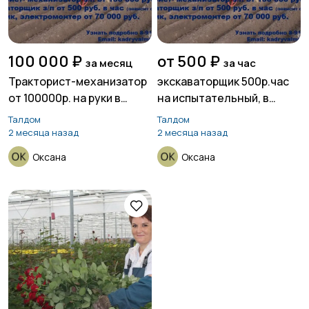
100 000 ₽
от 500 ₽
за месяц
за час
Тракторист-механизатор
экскаваторщик 500р.час
от 100000р. на руки в
на испытательный, в
белую,Талдом
белую, Талдом
Талдом
Талдом
2 месяца назад
2 месяца назад
Оксана
Оксана