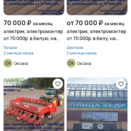
70 000 ₽
от 70 000 ₽
за месяц
за месяц
электрик, электромонтер
электрик, электромонтер
от 70 000р. в белую, на
от 70 000р. в белу, на
испытательный, г.Талдом
испытательный, Талдом
Талдом
Дмитров
2 месяца назад
2 месяца назад
Оксана
Оксана