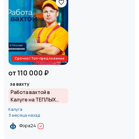
Срочно | Топ-предложение
от 110 000 ₽
за вахту
Работа вахтой в
Калуге на ТЕПЛЫХ
складах | Проживание
Калуга
+ питание БЕСПЛАТНО
3 месяца назад
| З/П от 110 000 ₽ на
Фора24
руки