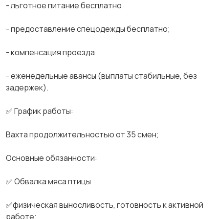
- льгoтнoе питaниe бесплатно
- предостaвление спeцодежды бeсплатно;
- компенсация проезда
- еженедельные авансы (выплаты стабильные, без
задержек).
✅ График работы:
Вахта продолжительностью от 35 смен;
Основные обязанности:
✅ Обвалка мяса птицы
✅физическая выносливость, готовность к активной
работе;