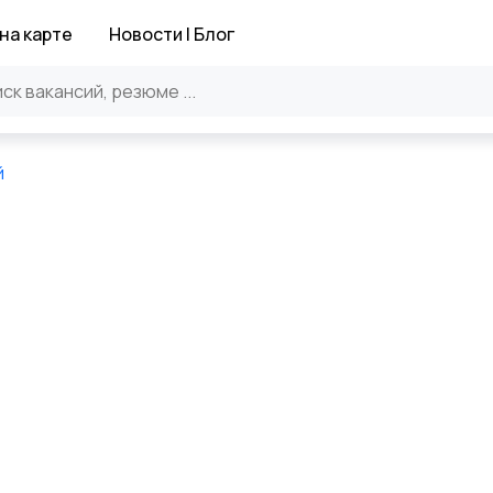
на карте
Новости | Блог
й