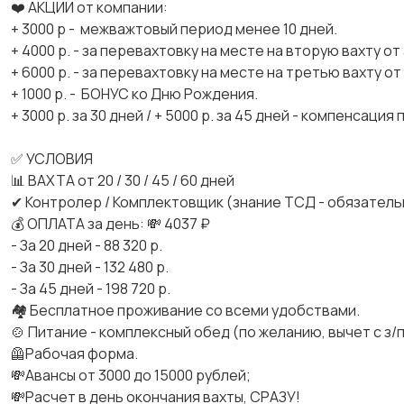
❤️ АКЦИИ от компании:
+ 3000 р - межважтовый период менее 10 дней.
+ 4000 р. - за перевахтовку на месте на вторую вахту от 
+ 6000 р. - за перевахтовку на месте на третью вахту от
+ 1000 р. - БОНУС ко Дню Рождения.
+ 3000 р. за 30 дней / + 5000 р. за 45 дней - компенсация
✅ УСЛОВИЯ
📊 ВАХТА от 20 / 30 / 45 / 60 дней
✔ Контролер / Комплектовщик (знание ТСД - обязатель
💰 ОПЛАТА за день: 💸 4037 ₽
- За 20 дней - 88 320 р.
- За 30 дней - 132 480 р.
- За 45 дней - 198 720 р.
🏘️ Бесплатное проживание со всеми удобствами.
🍲 Питание - комплексный обед (по желанию, вычет с з/п 
🦺Рабочая форма.
💸Авансы от 3000 до 15000 рублей;
💸Расчет в день окончания вахты, СРАЗУ!