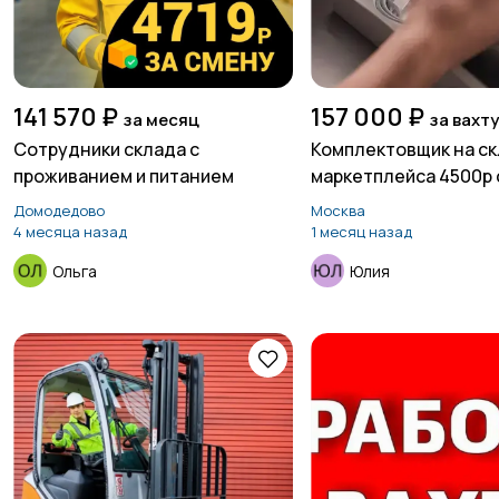
141 570 ₽
157 000 ₽
за месяц
за вахт
Сотрудники склада с
Комплектовщик на с
проживанием и питанием
маркетплейса 4500р
Домодедово
Москва
4 месяца назад
1 месяц назад
Ольга
Юлия