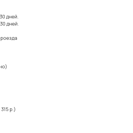
30 дней.
 30 дней.
 проезда
но)
315 р.)