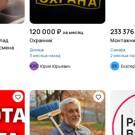
120 000 ₽
233 376
у
за месяц
клад
Охранник
Монтажни
 смена
Донецк
Самара
3 месяца назад
2 месяца на
Юрий Юрьевич
Екате