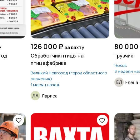
126 000 ₽
80 000
у
за вахту
тод
Обработчик птицы на
Грузчик
птицефабрике
Чехов
3 недели на
Великий Новгород (город областного
значения)
Елена
1 месяц назад
Лариса