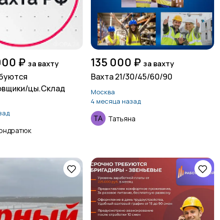
000 ₽
135 000 ₽
за вахту
за вахту
ебуются
Вахта 21/30/45/60/90
овщики/цы.Склад
Москва
4 месяца назад
зад
Татьяна
Кондратюк