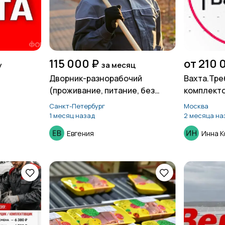
115 000 ₽
от 210 
у
за месяц
Дворник-разнорабочий
Вахта.Тр
(проживание, питание, без
комплект
опыта)
Санкт-Петербург
Москва
1 месяц назад
2 месяца на
Евгения
Инна 