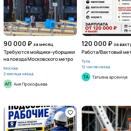
90 000 ₽
120 000 ₽
за месяц
за вахт
Требуются мойщики-уборщики
Работа/Вахтовый ме
на поезда Московского метро
Тула
12 часов назад
Москва
2 месяца назад
Татьяна арсенчук
Аня Прокофьева