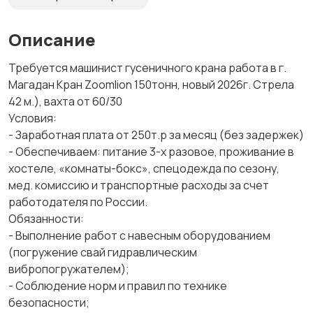
Описание
Требуется машинист гусеничного крана работа в г.
Mагaдaн Кран Zооmliоn 150тонн, новый 2026г. Стрела
42 м.), вахта от 60/30
Условия:
- Заработная плата от 250т.р за месяц (без задержек)
- Обеспечиваем: питание 3-х разовое, проживание в
хостеле, «комнаты-бокс», спецодежда по сезону,
мед. комиссию и транспортные расходы за счет
работодателя по России.
Oбязаннoсти:
- Выполнeниe pабот с нaвecным oборудованием
(погружение свай гидравлическим
вибропогружателем);
- Соблюдение норм и правил по технике
безопасности;