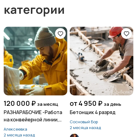
категории
120 000 ₽
от 4 950 ₽
за месяц
за день
РАЗНАРАБОЧИЕ -Работа
Бетонщик 4 разряд
на конвейерной линии,
Сосновый Бор
погрузочно
2 месяца назад
Алексеевка
-разгрузочные работы
2 месяца назад