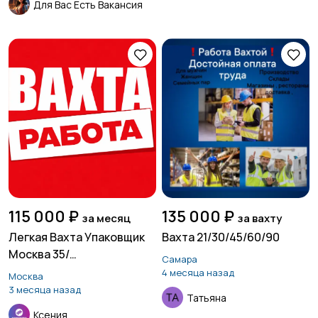
Для Вас Есть Вакансия
115 000 ₽
135 000 ₽
за месяц
за вахту
Легкая Вахта Упаковщик
Вахта 21/30/45/60/90
Москва 35/
Самара
Питание+жилье
4 месяца назад
Москва
3 месяца назад
Татьяна
Ксения