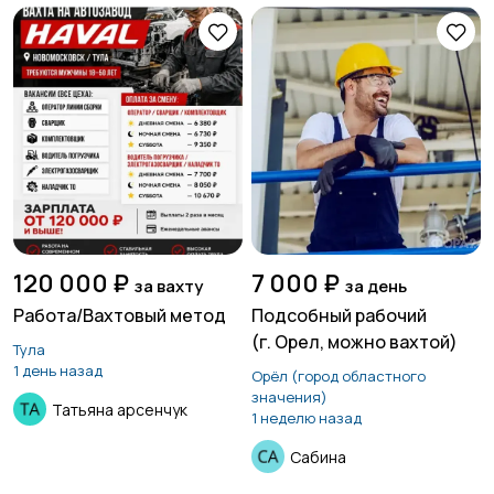
120 000 ₽
7 000 ₽
за вахту
за день
Работа/Вахтовый метод
Подсобный рабочий
(г. Орел, можно вахтой)
Тула
1 день назад
Орёл (город областного
значения)
Татьяна арсенчук
1 неделю назад
Сабина