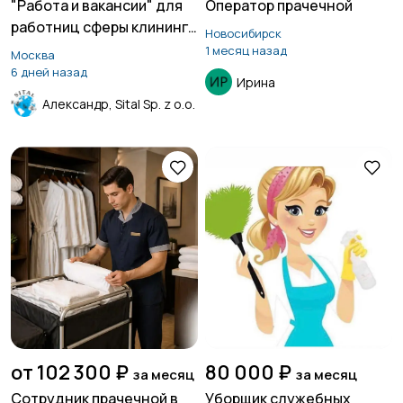
"Работа и вакансии" для
Оператор прачечной
работниц сферы клининга
Новосибирск
и уборок в Швейцарии
1 месяц назад
Москва
6 дней назад
Ирина
Александр, Sital Sp. z o.o.
от 102 300 ₽
80 000 ₽
за месяц
за месяц
Сотрудник прачечной в
Уборщик служебных