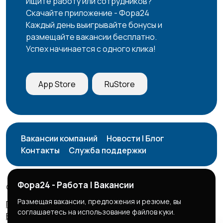
Ищите работу или сотрудников?
Скачайте приложение - Фора24
Каждый день выигрывайте бонусы и
размещайте вакансии бесплатно.
Успех начинается с одного клика!
App Store
RuStore
Вакансии компаний
Новости | Блог
Контакты
Служба поддержки
Фора24 - Работа | Вакансии
© 2026 Фора24 | Вакансии
Размещая вакансии, предложения и резюме, вы
Правила сервиса
Политика конфиденциальности
соглашаетесь на использование файлов куки.
Бизнес тарифы
Безопасные сделки