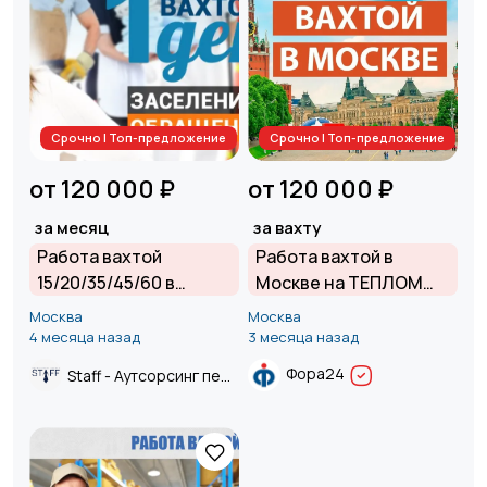
Срочно | Топ-предложение
Срочно | Топ-предложение
от 120 000 ₽
от 120 000 ₽
за месяц
за вахту
Работа вахтой
Работа вахтой в
15/20/35/45/60 в
Москве на ТЕПЛОМ
Москве и Московской
складе | Проживание и
Москва
Москва
области от прямого
питание БЕСПЛАТНО |
4 месяца назад
3 месяца назад
работодателя.
З/П от 120 000 руб.
Фора24
Staff - Аутсорсинг персонала.