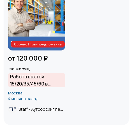
Срочно | Топ-предложение
от 120 000 ₽
за месяц
Работа вахтой
15/20/35/45/60 в
Москве и Московской
Москва
области от прямого
4 месяца назад
работодателя.
Staff - Аутсорсинг персонала.