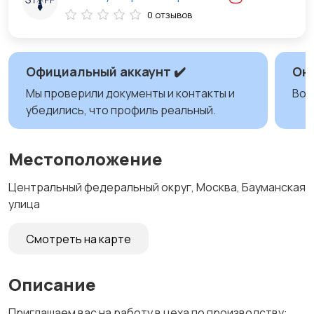
0 отзывов
Официальный аккаунт ✔️
Он
Мы проверили документы и контакты и
Воз
убедились, что профиль реальный.
Местоположение
Центральный федеральный округ, Москва, Бауманская
улица
Смотреть на карте
Описание
Приглашаем вас на работу в цеха по производству: