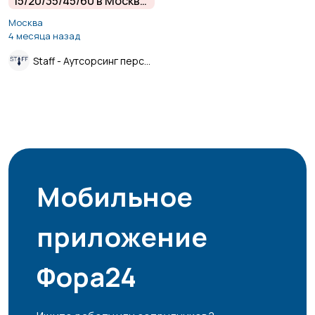
15/20/35/45/60 в Москве
и Московской области
Москва
от прямого
4 месяца назад
работодателя.
Staff - Аутсорсинг персонала.
Мобильное
приложение
Фора24