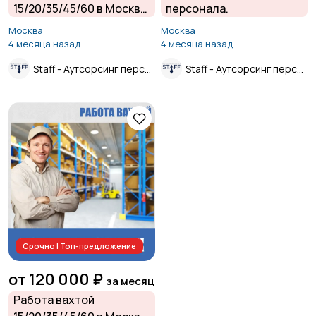
15/20/35/45/60 в Москве
персонала.
и Московской области
Москва
Москва
от прямого
4 месяца назад
4 месяца назад
работодателя.
Staff - Аутсорсинг персонала.
Staff - Аутсорсинг персонала.
Срочно | Топ-предложение
от 120 000 ₽
за месяц
Работа вахтой