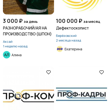
3 000 ₽
100 000 ₽
за день
за месяц
РАЗНОРАБОЧИЙ/АЯ НА
Дефектоскопист
ПРОИЗВОДСТВО (ШПОН)
Берёзовский
2 месяца назад
Аксай
1 неделю назад
Екатерина
Алина