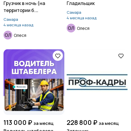
Грузчик в ночь (на
Гладильщик
территории б.
Самара
Середавина)
4 месяца назад
Самара
4 месяца назад
Олеся
Олеся
113 000 ₽
228 800 ₽
за месяц
за месяц