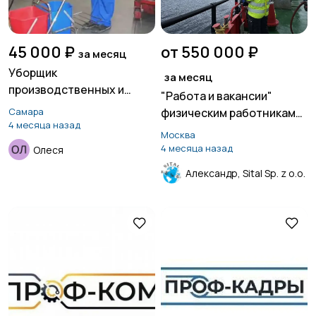
45 000 ₽
от 550 000 ₽
за месяц
Уборщик
за месяц
производственных и
"Работа и вакансии"
служебных помещений
Самара
физическим работникам
4 месяца назад
на лососевых фермах в
Москва
Норвегии
4 месяца назад
Олеся
Александр, Sital Sp. z o.o.