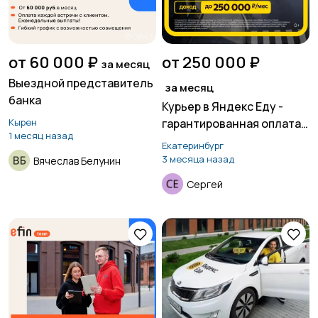
от 60 000 ₽
от 250 000 ₽
за месяц
Выездной представитель
за месяц
банка
Курьер в Яндекс Еду -
Кырен
гарантированная оплата,
1 месяц назад
свободный график
Екатеринбург
3 месяца назад
Вячеслав Белунин
Сергей