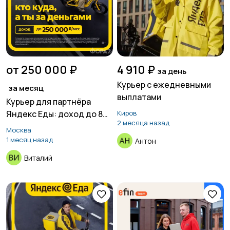
от 250 000 ₽
4 910 ₽
за день
Курьер с ежедневными
за месяц
выплатами
Курьер для партнёра
Яндекс Еды: доход до 8
Киров
2 месяца назад
500 ₽ в день, свободный
Москва
график
1 месяц назад
Антон
Виталий