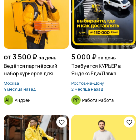
от 3 500 ₽
5 000 ₽
за день
за день
Ведётся партнёрский
Требуется КУРЬЕР в
набор курьеров для
Яндекс Еда/Лавка
сервиса доставки еды
Москва
Ростов-на-Дону
4 месяца назад
2 месяца назад
Андрей
Работа Работа