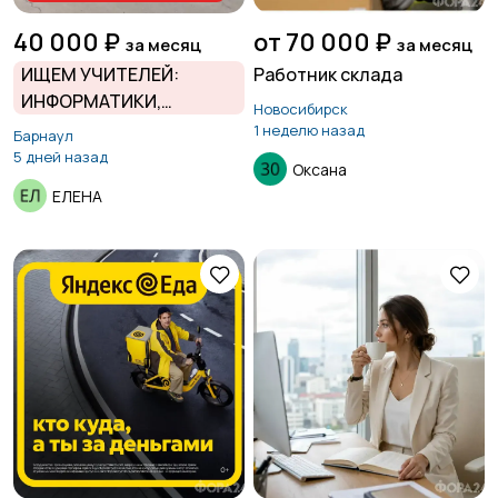
40 000 ₽
от 70 000 ₽
за месяц
за месяц
ИЩЕМ УЧИТЕЛЕЙ:
Работник склада
ИНФОРМАТИКИ,
Новосибирск
ГЕОГРАФИИ,
1 неделю назад
Барнаул
ТЕХНОЛОГИИ
5 дней назад
Оксана
ЕЛЕНА