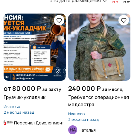
❗️ по дате размещения
от 80 000 ₽
240 000 ₽
за вахту
за месяц
Грузчик-укладчик
Требуется операционная
медсестра
Иваново
2 месяца назад
Иваново
3 месяца назад
Персонал Девелопмент
Наталья