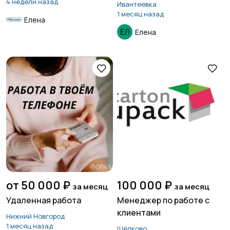
Макс или Телеграмм
4 недели назад
Ивантеевка
1 месяц назад
Елена
Елена
от 50 000 ₽
100 000 ₽
за месяц
за месяц
Удаленная работа
Менеджер по работе с
клиентами
Нижний Новгород
1 месяц назад
Щёлково