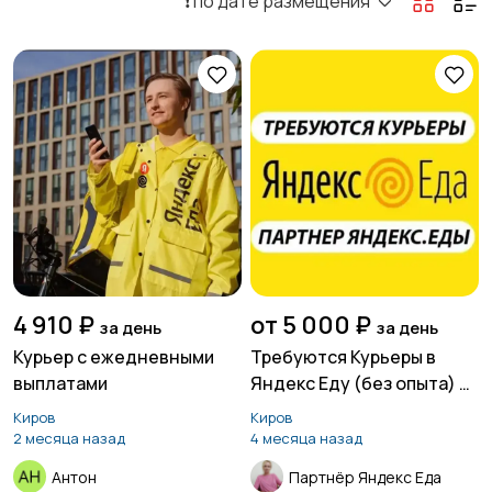
❗️ по дате размещения
4 910 ₽
от 5 000 ₽
за день
за день
Курьер с ежедневными
Требуются Курьеры в
выплатами
Яндекс Еду (без опыта) с
ежедневной выплатой от
Киров
Киров
5000 руб/смена
2 месяца назад
4 месяца назад
Антон
Партнёр Яндекс Еда