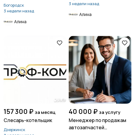
3 недели назад
Богородск
3 недели назад
Алина
Алина
157 300 ₽
40 000 ₽
за месяц
за услугу
Слесарь-котельщик
Менеджер по продажам
автозапчастей
Дзержинск
(удаленно)