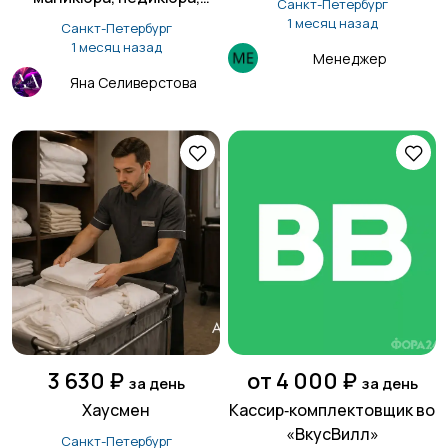
Санкт-Петербург
лешмейкера.
1 месяц назад
Санкт-Петербург
1 месяц назад
Менеджер
Яна Селиверстова
3 630 ₽
от 4 000 ₽
за день
за день
Хаусмен
Кассир‑комплектовщик во
«ВкусВилл»
Санкт-Петербург