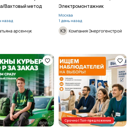
а/Вахтовый метод
Электромонтажник
Москва
а назад
1 день назад
атьяна арсенчук
Компания Энергогенстрой
Срочно | Топ-предложение