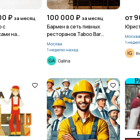
00 ₽
100 000 ₽
от 9
за месяц
за месяц
 с
Бармен в сеть пивных
Юрист
ами на
ресторанов Taboo Bar
Москв
основе
(Одинцово)
1 неде
Москва
1 неделю назад
I
Galina