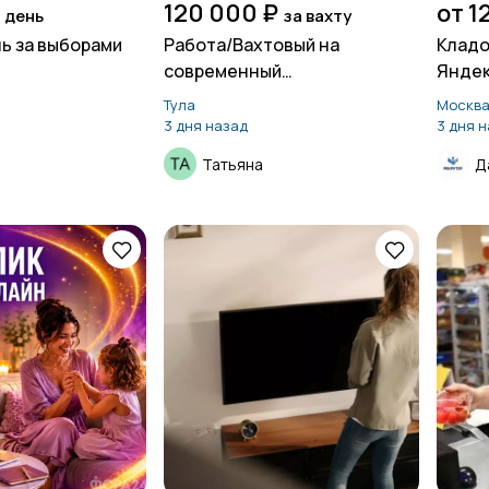
120 000 ₽
от 1
 день
за вахту
ь за выборами
Работа/Вахтовый на
Кладо
современный
Яндек
автомобильный завод
Тула
Москв
3 дня назад
3 дня 
а
Татьяна
Д