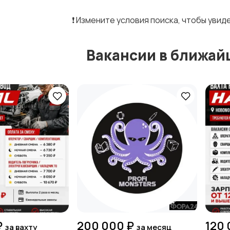
❗️ Измените условия поиска, чтобы уви
Вакансии в ближай
₽
200 000 ₽
120 
за вахту
за месяц