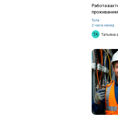
Работа вахт
проживание
для мужчин
Тула
2 часа назад
Татьяна 