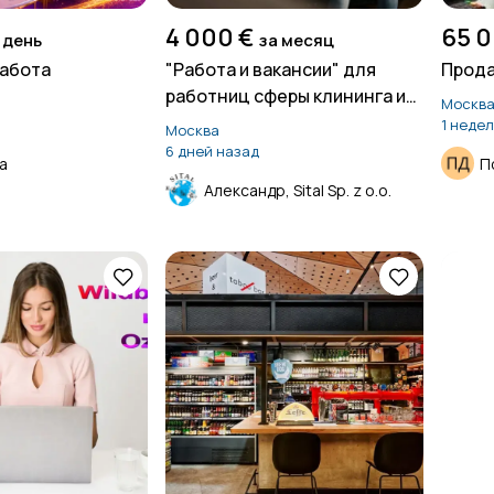
4 000 €
65 0
 день
за месяц
работа
"Работа и вакансии" для
Прода
работниц сферы клининга и
Москв
уборок в Швейцарии
1 неде
Москва
6 дней назад
а
П
Александр, Sital Sp. z o.o.