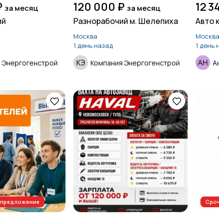
₽
120 000 ₽
12 3
за месяц
за месяц
ий
Разнорабочий м. Шелепиха
Авто к
Москва
Москв
1 день назад
1 день 
 Энергогенстрой
Компания Энергогенстрой
А
п-предложение
Сроч