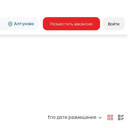
Алтухово
Разместить вакансию
Войти
❗️ по дате размещения