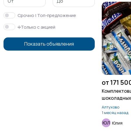
Срочно | Топ-предложение
➗Только с акцией
Показать объявления
от 171 50
Комплектовщ
шоколадных
склад конфе
Алтухово
1 месяц назад
Юлия