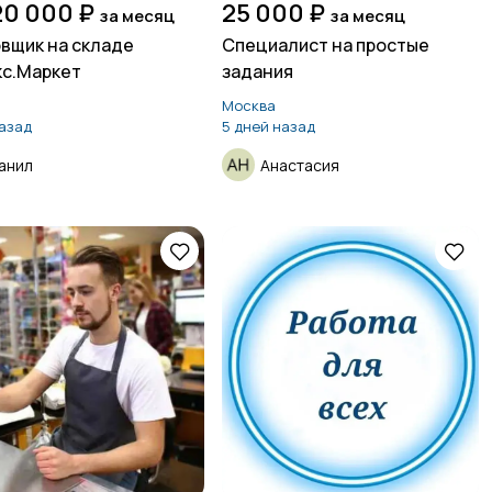
20 000 ₽
25 000 ₽
за месяц
за месяц
вщик на складе
Специалист на простые
с.Маркет
задания
а
Москва
назад
5 дней назад
анил
Анастасия