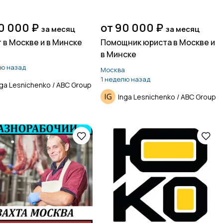
0 000 ₽
от 90 000 ₽
за месяц
за месяц
 в Москве и в Минске
Помощник юриста в Москве и
в Минске
а
лю назад
Москва
1 неделю назад
nga Lesnichenko / ABC Group
Inga Lesnichenko / ABC Group