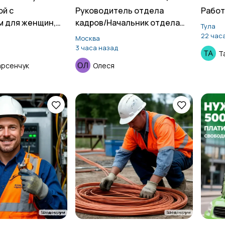
ой с
Руководитель отдела
Работ
м для женщин,
кадров/Начальник отдела
Тула
кадров
22 час
Москва
3 часа назад
Т
арсенчук
Олеся