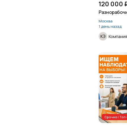
120 000 
Разнорабоч
Москва
1 день назад
Компания
Срочно | То