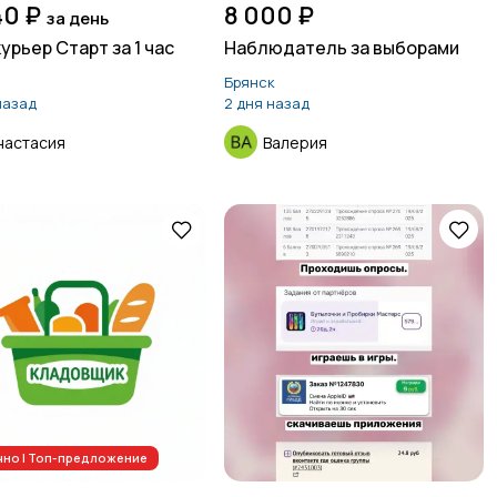
40 ₽
8 000 ₽
за день
урьер Старт за 1 час
Наблюдатель за выборами
а
Брянск
назад
2 дня назад
настасия
Валерия
но | Топ-предложение