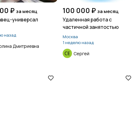
00 ₽
100 000 ₽
за месяц
за месяц
вец-универсал
Удаленная работа с
частичной занятостью
а
лю назад
Москва
1 неделю назад
олина Дмитриевна
Сергей