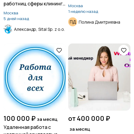
работниц сферы клининга
Москва
и уборок в Швейцарии
1 неделю назад
Москва
5 дней назад
Полина Дмитриевна
Александр, Sital Sp. z o.o.
100 000 ₽
от 400 000 ₽
за месяц
Удаленная работа с
за месяц