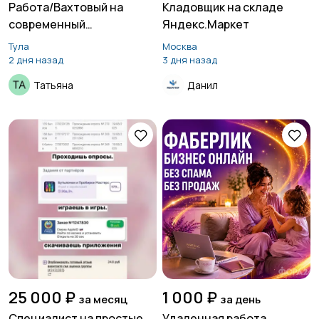
Работа/Вахтовый на
Кладовщик на складе
современный
Яндекс.Маркет
автомобильный завод
Тула
Москва
2 дня назад
3 дня назад
Татьяна
Данил
25 000 ₽
1 000 ₽
за месяц
за день
Специалист на простые
Удаленная работа