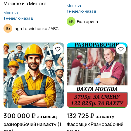
Москве и в Минске
Москва
1 неделю назад
Москва
1 неделю назад
Екатерина
Inga Lesnichenko / ABC Group
300 000 ₽
132 725 ₽
за месяц
за вахту
разнорабочий на вахту (1
Фасовщик Разнорабочий