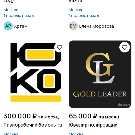
год)
вахта
Москва
Москва
1 неделю назад
1 неделю назад
Артём
Елена Морозова
300 000 ₽
65 000 ₽
за месяц
за месяц
Разнорабочий без опыта
Ювелир полировщик
Москва
Москва