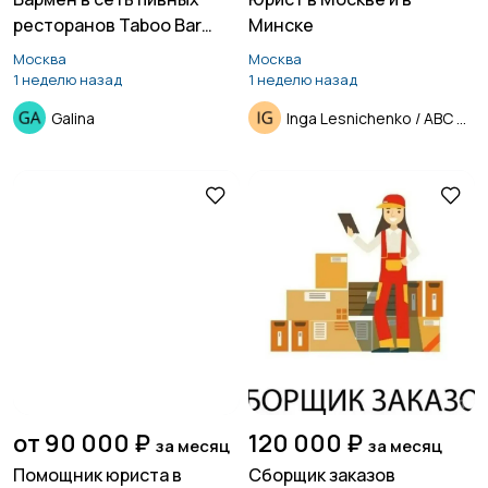
ресторанов Taboo Bar
Минске
(Одинцово)
Москва
Москва
1 неделю назад
1 неделю назад
Galina
Inga Lesnichenko / ABC Group
от 90 000 ₽
120 000 ₽
за месяц
за месяц
Помощник юриста в
Сборщик заказов