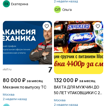
2 недели назад
Екатерина
Ольга
80 000 ₽
132 000 ₽
за месяц
за месяц
Механик по выпуску ТС
ВАХТА ДЛЯ МУЖЧИН ДО
50 ЛЕТ УПАКОВЩИКИ С 2-
Москва
Х РАЗОВЫМ ПИТАНИЕМ
2 недели назад
Москва
МОСКВА РФ
2 недели назад