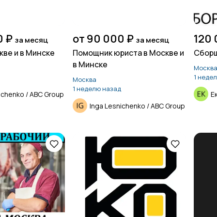
0 ₽
от 90 000 ₽
120 
за месяц
за месяц
кве и в Минске
Помощник юриста в Москве и
Сборщ
в Минске
Москв
1 неде
Москва
1 неделю назад
ichenko / ABC Group
Е
Inga Lesnichenko / ABC Group