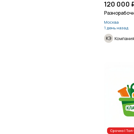
120 000 
Разнорабоч
Москва
1 день назад
Компания
Срочно | То