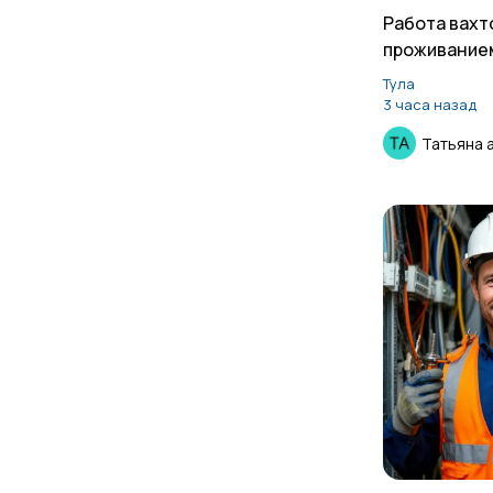
Работа вахт
проживание
для мужчин
Тула
3 часа назад
Татьяна 