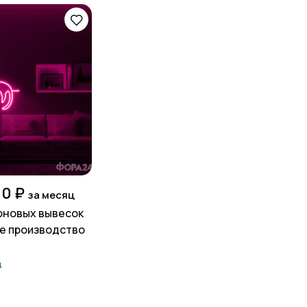
00 ₽
за месяц
оновых вывесок
е производство
д