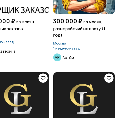
000 ₽
300 000 ₽
за месяц
за месяц
ик заказов
разнорабочий на вахту (1
год)
а
лю назад
Москва
1 неделю назад
катерина
Артём