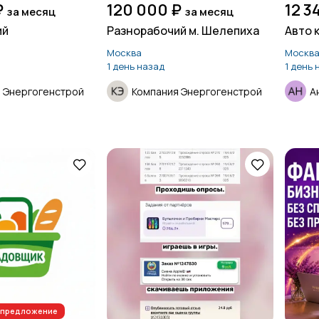
₽
120 000 ₽
12 3
за месяц
за месяц
ий
Разнорабочий м. Шелепиха
Авто к
Москва
Москв
1 день назад
1 день 
 Энергогенстрой
Компания Энергогенстрой
А
п-предложение