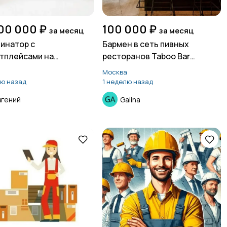
00 000 ₽
100 000 ₽
за месяц
за месяц
инатор с
Бармен в сеть пивных
тплейсами на
ресторанов Taboo Bar
нной основе
(Одинцово)
а
Москва
лю назад
1 неделю назад
вгений
Galina