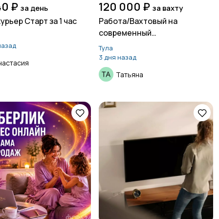
40 ₽
120 000 ₽
за день
за вахту
урьер Старт за 1 час
Работа/Вахтовый на
современный
а
автомобильный завод
назад
Тула
3 дня назад
настасия
Татьяна