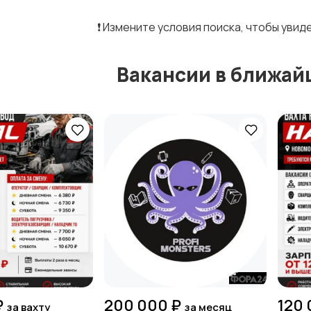
❗️ Измените условия поиска, чтобы уви
Вакансии в ближай
₽
200 000 ₽
120 
за вахту
за месяц