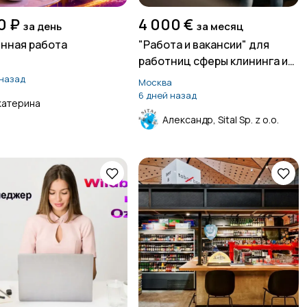
0 ₽
4 000 €
за день
за месяц
нная работа
"Работа и вакансии" для
работниц сферы клининга и
а
уборок в Швейцарии
 назад
Москва
6 дней назад
катерина
Александр, Sital Sp. z o.o.