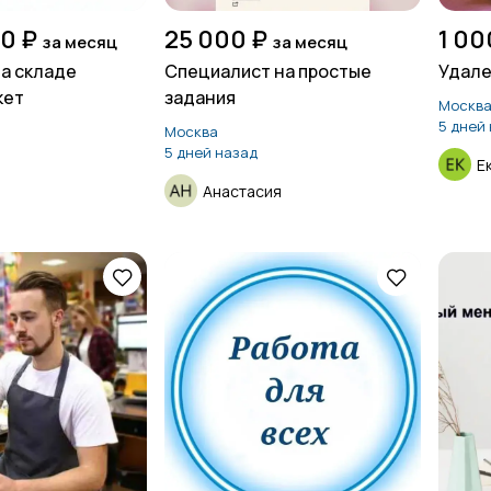
00 ₽
25 000 ₽
1 00
за месяц
за месяц
а складе
Специалист на простые
Удале
кет
задания
Москв
5 дней
Москва
5 дней назад
Е
Анастасия