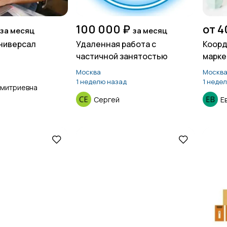
100 000 ₽
от 4
за месяц
за месяц
ниверсал
Удаленная работа с
Коорд
частичной занятостью
марке
удалё
Москва
Москв
1 неделю назад
1 неде
Дмитриевна
Сергей
Е