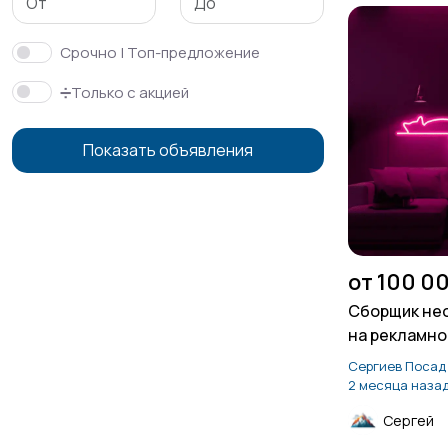
Срочно | Топ-предложение
➗Только с акцией
Показать объявления
от 100 0
Сборщик не
на рекламно
Сергиев Посад
2 месяца наза
Сергей