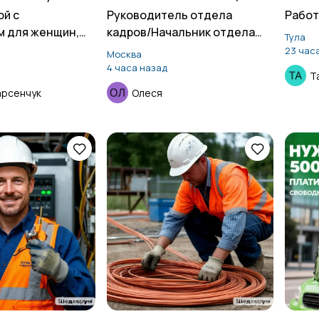
ой с
Руководитель отдела
Работ
м для женщин,
кадров/Начальник отдела
Тула
кадров
23 час
Москва
4 часа назад
Т
арсенчук
Олеся