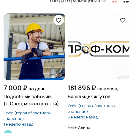
❗️ по дате размещения
7 000 ₽
181 896 ₽
за день
за месяц
Подсобный рабочий
Вязальщик жгутов
(г. Орел, можно вахтой)
Орёл (город областного
значения)
Орёл (город областного
3 недели назад
значения)
1 неделю назад
Алина