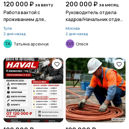
120 000 ₽
200 000 ₽
за вахту
за месяц
Работа вахтой с
Руководитель отдела
проживанием для
кадров/Начальник отдела
женщин, для мужчин
кадров
Тула
Москва
2 дня назад
2 дня назад
Татьяна арсенчук
Олеся