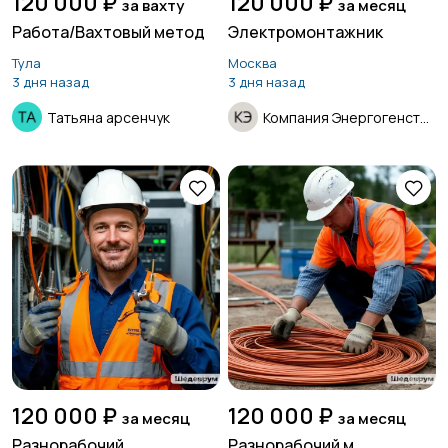
120 000 ₽
120 000 ₽
за вахту
за месяц
Работа/Вахтовый метод
Электромонтажник
Тула
Москва
3 дня назад
3 дня назад
Татьяна арсенчук
Компания Энергогенстрой
120 000 ₽
120 000 ₽
за месяц
за месяц
Разнорабочий
Разнорабочий м.