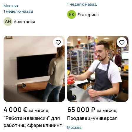
1 неделю назад
Москва
1 неделю назад
Екатерина
Анастасия
4 000 €
65 000 ₽
за месяц
за месяц
"Работа и вакансии" для
Продавец-универсал
работниц сферы клининга
Москва