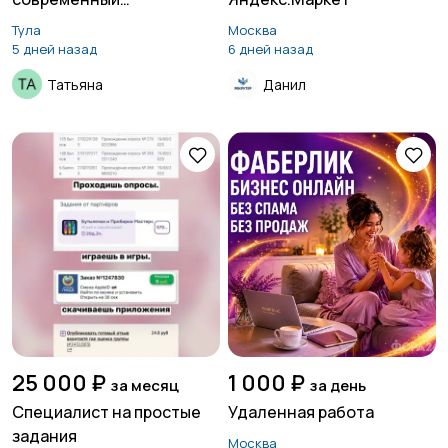
автомобильный завод
Тула
Москва
5 дней назад
6 дней назад
Татьяна
Данил
25 000 ₽
1 000 ₽
за месяц
за день
Специалист на простые
Удаленная работа
задания
Москва