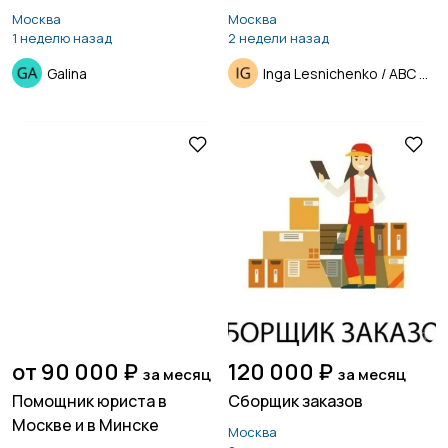
(Одинцово)
Москва
Москва
1 неделю назад
2 недели назад
Galina
Inga Lesnichenko / ABC Group
от 90 000 ₽
120 000 ₽
за месяц
за месяц
Помощник юриста в
Сборщик заказов
Москве и в Минске
Москва