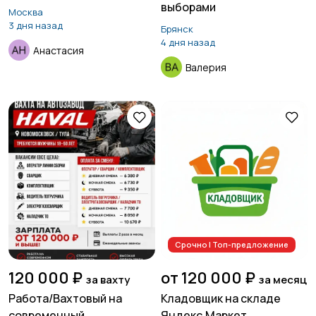
выборами
Москва
3 дня назад
Брянск
4 дня назад
Анастасия
Валерия
Срочно | Топ-предложение
120 000 ₽
от 120 000 ₽
за вахту
за месяц
Работа/Вахтовый на
Кладовщик на складе
современный
Яндекс.Маркет