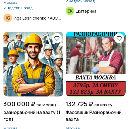
2 недели назад
Москва
2 недели назад
Екатерина
Inga Lesnichenko / ABC Group
300 000 ₽
132 725 ₽
за месяц
за вахту
разнорабочий на вахту (1
Фасовщик Разнорабочий
год)
вахта
Москва
Москва