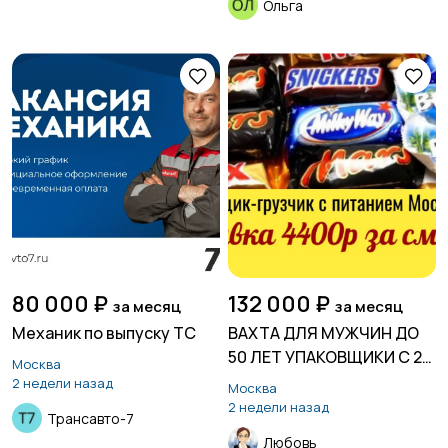
Ольга
80 000 ₽
132 000 ₽
за месяц
за месяц
Механик по выпуску ТС
ВАХТА ДЛЯ МУЖЧИН ДО
50 ЛЕТ УПАКОВЩИКИ С 2-
Москва
Х РАЗОВЫМ ПИТАНИЕМ
2 недели назад
Москва
МОСКВА РФ
2 недели назад
Трансавто-7
Любовь