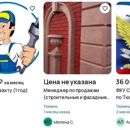
₽
Цена не указана
36 0
за месяц
вахту (1 год)
Менеджер по продажам
ФКУ С
(строительные и фасадные
по Тю
материалы)
Тюмень
Тюмен
1 месяц назад
2 меся
Милена С.
А