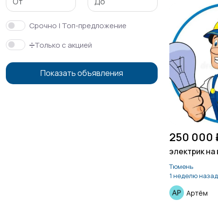
Срочно | Топ-предложение
➗Только с акцией
Показать объявления
250 000 
электрик на 
Тюмень
1 неделю назад
Артём