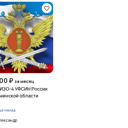
00 ₽
за месяц
ИЗО-4 УФСИН России
менской области
ь
ца назад
лександр