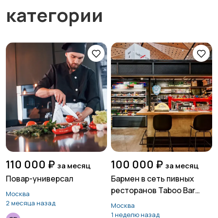
категории
110 000 ₽
100 000 ₽
за месяц
за месяц
Повар-универсал
Бармен в сеть пивных
ресторанов Taboo Bar
Москва
(Одинцово)
2 месяца назад
Москва
1 неделю назад