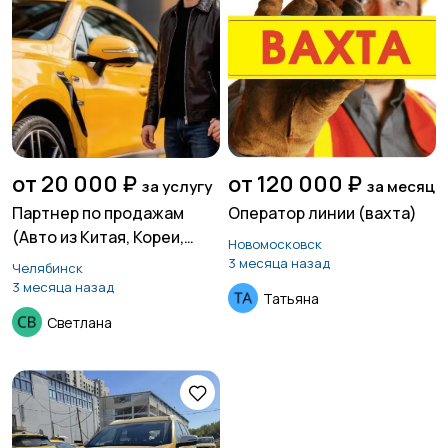
от 20 000 ₽
от 120 000 ₽
за услугу
за месяц
Партнер по продажам
Оператор линии (вахта)
(Авто из Китая, Кореи,
Новомосковск
Европы)
3 месяца назад
Челябинск
3 месяца назад
Татьяна
Светлана