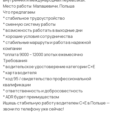
внутренних и международных перевозках.
Место работы: Малашевичи, Польша
Что предлагаем:
* стабильное трудоустройство
* сменную систему работы
* возможность работать в выходные дни
* хорошие условия сотрудничества
* стабильные маршруты и работа в надежной
компании
*оплата 9000 – 12000 злотых ежемесячно
Требования:
* водительское удостоверение категории C+E
* карта водителя
* код 95 / свидетельство профессиональной
квалификации
* ответственность и добросовестность
* ADR будет преимуществом
Ищешь стабильную работу водителем C+E в Польше —
звони по телефону уже сейчас!