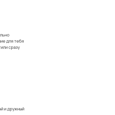
ельно
ние для тебя
тили сразу
ый и дружный