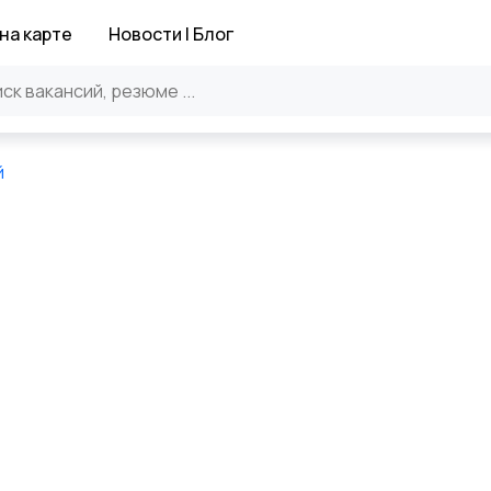
на карте
Новости | Блог
й