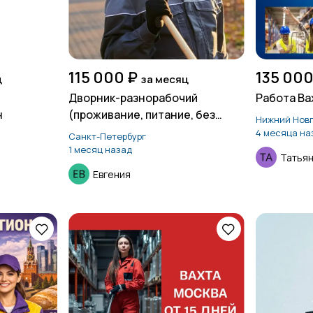
115 000 ₽
135 000
ц
за месяц
в
Дворник-разнорабочий
Работа Ва
н
(проживание, питание, без
Нижний Нов
опыта)
4 месяца на
Санкт-Петербург
1 месяц назад
Татья
Евгения