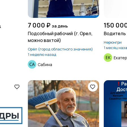
7 000 ₽
150 000
ц
за день
Подсобный рабочий (г. Орел,
Водитель
можно вахтой)
Нерюнгри
1 месяц наз
Орёл (город областного значения)
1 неделю назад
Екате
Сабина