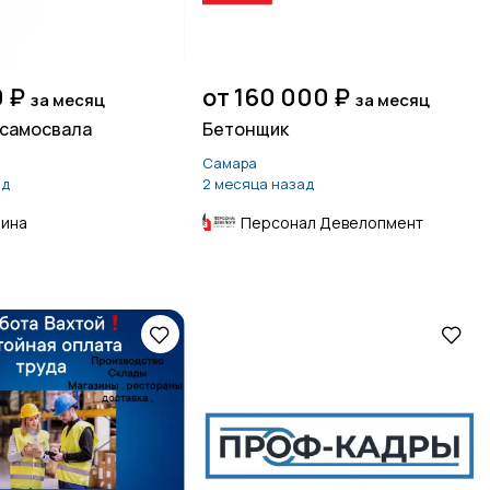
 ₽
от 160 000 ₽
за месяц
за месяц
 самосвала
Бетонщик
Самара
ад
2 месяца назад
рина
Персонал Девелопмент