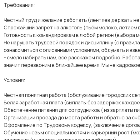
Требования:
Честный труд и желание работать (лентяев держать не
Строжайший запрет на алкоголь (пьём молоко, летаем 
Готовность к командировкам в любой регион (выбора м
Не нарушать трудовой порядок и дисциплину (с правил
ознакомиться с описанными условиями, обдумать и взвес
- смело набирать нам, всё расскажем подробно. Работае
значит перезвоним в ближайшее время. Мы не кадровое
Условия:
Честная понятная работа (обслуживание городских сет
Белая заработная плата (выплаты без задержек каждое 1
Обеспечение питания для сотрудников ( из зарплаты пи
Организации проезда до места работы и обратно за сч
Оформление по Трудовому кодексу, (заключение догов
Обучение новым специальностям и карьерный рост (мо