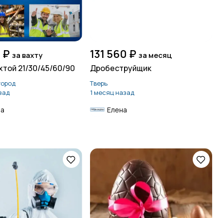
 ₽
131 560 ₽
за вахту
за месяц
хтой 21/30/45/60/90
Дробеструйщик
город
Тверь
зад
1 месяц назад
на
Елена