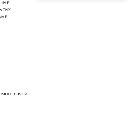
ны в
рытых
му в
самоотдачей.