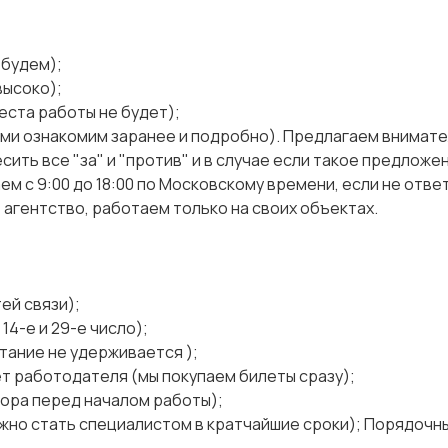
 будем);
высоко);
еста работы не будет);
ами ознакомим заранее и подробно). Предлагаем внимат
ить все "за" и "против" и в случае если такое предложе
м с 9:00 до 18:00 по Московскому времени, если не отве
 агентство, работаем только на своих объектах.
ей связи);
4-е и 29-е число);
тание не удерживается );
ёт работодателя (мы покупаем билеты сразу);
ора перед началом работы);
жно стать специалистом в кратчайшие сроки); Порядочн