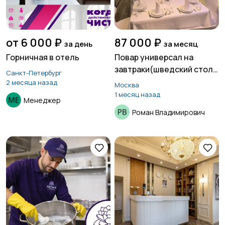
от 6 000 ₽
87 000 ₽
за день
за месяц
Горничная в отель
Повар универсал на
завтраки(шведский стол)
Санкт-Петербург
в гостиницу
2 месяца назад
Москва
1 месяц назад
Менеджер
Роман Владимирович