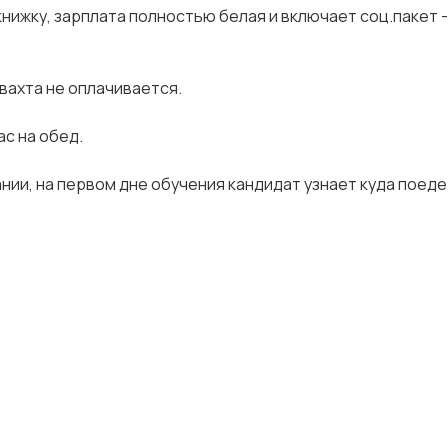
нижку, зарплата полностью белая и включает соц.пакет -
жвахта не оплачивается.
ас на обед.
ии, на первом дне обучения кандидат узнает куда поеде