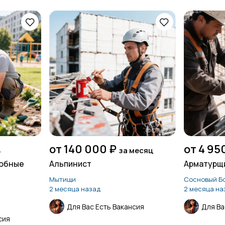
от 140 000 ₽
от 4 95
ь
за месяц
собные
Альпинист
Арматурщи
Мытищи
Сосновый Б
2 месяца назад
2 месяца на
Для Вас Есть Вакансия
Для Ва
сия