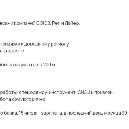
есами компаний СОЮЗ, Peri и Лайер.
привязки к домашнему региону
 на высоте
боты на высоте до 200 м.
работы: спецодежду, инструмент, СИЗЫ и привязи.
абота круглогодично.
 банка, 15 числа - зарплата, в последний день месяца 30-