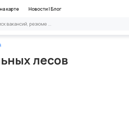
на карте
Новости | Блог
й
ьных лесов