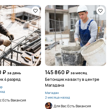
0 ₽
145 860 ₽
за день
за месяц
к 4 разряд
Бетонщик на вахту в центре
Магадана
ор
зад
Магадан
2 месяца назад
с Есть Вакансия
Для Вас Есть Вакансия