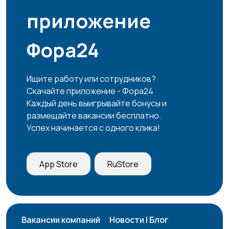
приложение
Страхование
Строительство и
ремонт
Фора24
Туризм и гостиницы
Управление
Ищите работу или сотрудников?
недвижимостью
Скачайте приложение - Фора24
Каждый день выигрывайте бонусы и
размещайте вакансии бесплатно.
Успех начинается с одного клика!
Управление
Удаленная работа
1
персоналом
App Store
RuStore
Финансы
Юриспруденция
Вакансии компаний
Новости | Блог