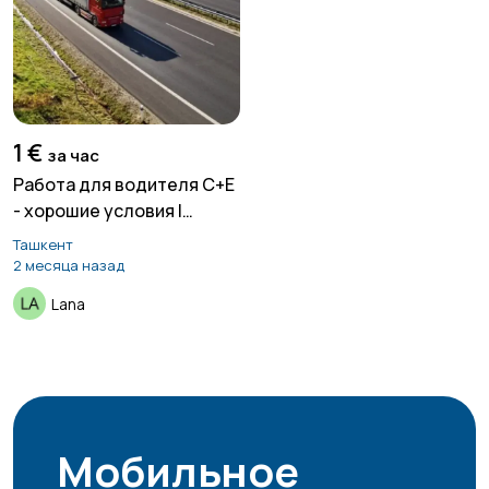
Продажи
Производство
2
1 €
Работа вахтой
Рестораны и
за час
общепит
Работа для водителя C+E
- хорошие условия |
Польша
Ташкент
2 месяца назад
Резюме
Сельское хозяйство
1
Lana
Служба по контракту
Спорт и красота
МО
Мобильное