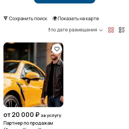
Бытовые услуги и
Высший менеджмент
клининг
🔻 Сохранить поиск
🌍 Показать на карте
❗️ по дате размещения
Госслужба
Добыча сырья,
энергетика
Домашний персонал
Издательства и СМИ
Информационные
Искусство и
технологии
развлечения
от 20 000 ₽
за услугу
Партнер по продажам