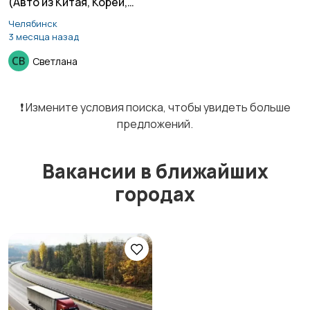
(Авто из Китая, Кореи,
Курьеры | Доставка
Магазины
1
Европы)
Челябинск
3 месяца назад
Светлана
Маркетинг и реклама
Медицина
❗️ Измените условия поиска, чтобы увидеть больше
предложений.
Вакансии в ближайших
Начало карьеры
Образование и наука
городах
Офисный персонал
Перевозки, склад,
закупки