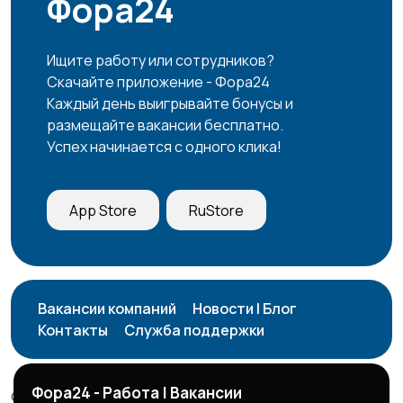
Фора24
Продажи
Производство
Ищите работу или сотрудников?
Скачайте приложение - Фора24
Каждый день выигрывайте бонусы и
размещайте вакансии бесплатно.
Успех начинается с одного клика!
Работа вахтой
Рестораны и
общепит
App Store
RuStore
Резюме
Сельское хозяйство
1
Вакансии компаний
Новости | Блог
Контакты
Служба поддержки
Служба по контракту
Спорт и красота
МО
Фора24 - Работа | Вакансии
© 2026 Фора24 | Вакансии