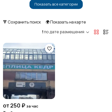
Показать все категории
Бытовые услуги и
Высший менеджмент
клининг
🔻 Сохранить поиск
🌍 Показать на карте
❗️ по дате размещения
Госслужба
Добыча сырья,
энергетика
Домашний персонал
Издательства и СМИ
Информационные
Искусство и
технологии
развлечения
от 250 ₽
за час