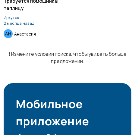
Требуется помощник в
теплицу
Курьеры | Доставка
Магазины
1
1
Иркутск
2 месяца назад
Анастасия
Маркетинг и реклама
Медицина
❗️ Измените условия поиска, чтобы увидеть больше
предложений.
Начало карьеры
Образование и наука
Мобильное
Офисный персонал
Перевозки, склад,
приложение
закупки