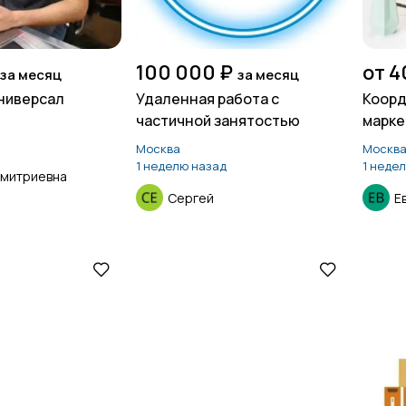
100 000 ₽
от 4
за месяц
за месяц
ниверсал
Удаленная работа с
Коорд
частичной занятостью
марке
удалё
Москва
Москв
1 неделю назад
1 неде
Дмитриевна
Сергей
Е