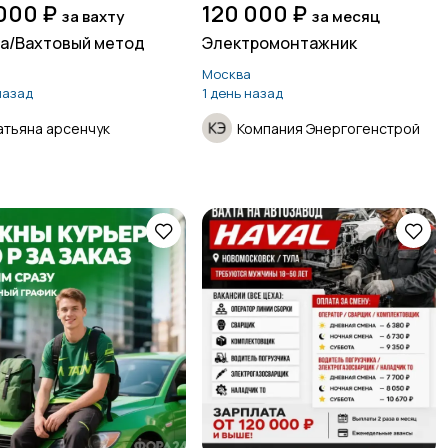
000 ₽
120 000 ₽
за вахту
за месяц
а/Вахтовый метод
Электромонтажник
Москва
назад
1 день назад
атьяна арсенчук
Компания Энергогенстрой