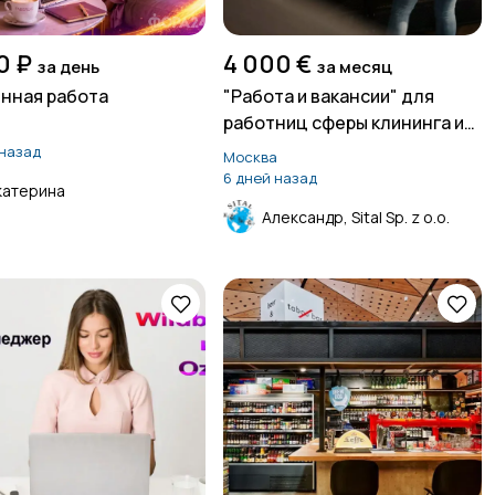
0 ₽
4 000 €
за день
за месяц
нная работа
"Работа и вакансии" для
работниц сферы клининга и
а
уборок в Швейцарии
 назад
Москва
6 дней назад
катерина
Александр, Sital Sp. z o.o.