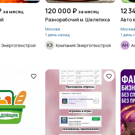
₽
120 000 ₽
12 3
за месяц
за месяц
ий
Разнорабочий м. Шелепиха
Авто к
Москва
Москв
1 день назад
1 день 
 Энергогенстрой
Компания Энергогенстрой
А