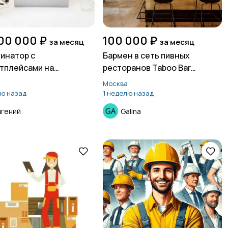
00 000 ₽
100 000 ₽
за месяц
за месяц
инатор с
Бармен в сеть пивных
тплейсами на
ресторанов Taboo Bar
нной основе
(Одинцово)
а
Москва
лю назад
1 неделю назад
вгений
Galina