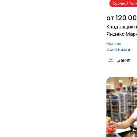
Срочно | То
от 120 0
Кладовщик н
Яндекс.Мар
Москва
3 дня назад
Данил