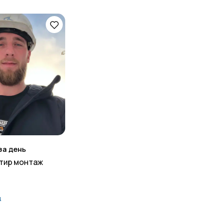
за день
тир монтаж
д