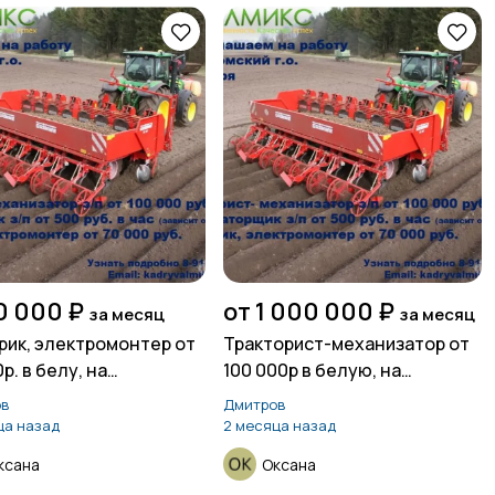
0 000 ₽
от 1 000 000 ₽
за месяц
за месяц
рик, электромонтер от
Тракторист-механизатор от
р. в белу, на
100 000р в белую, на
ательный, Талдом
испытательный срок
в
Дмитров
ца назад
2 месяца назад
ксана
Оксана