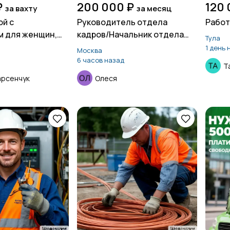
₽
200 000 ₽
120 
за вахту
за месяц
ой с
Руководитель отдела
Работ
м для женщин,
кадров/Начальник отдела
Тула
кадров
1 день 
Москва
6 часов назад
Т
арсенчук
Олеся