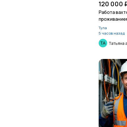
120 000 
Работа вахт
проживание
для мужчин
Тула
5 часов назад
Татьяна 