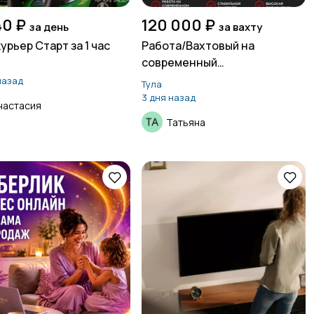
40 ₽
120 000 ₽
за день
за вахту
урьер Старт за 1 час
Работа/Вахтовый на
современный
а
автомобильный завод
назад
Тула
3 дня назад
настасия
Татьяна