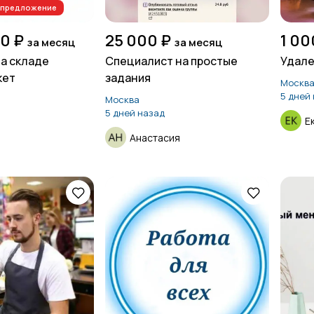
п-предложение
00 ₽
25 000 ₽
1 00
за месяц
за месяц
а складе
Специалист на простые
Удале
кет
задания
Москв
5 дней
Москва
5 дней назад
Е
Анастасия