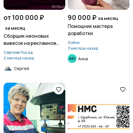
от 100 000 ₽
90 000 ₽
за месяц
Помощник мастера
за месяц
доработки
Сборщик неоновых
вывесок на рекламное
Лобня
3 месяца назад
производство
Сергиев Посад
2 месяца назад
Анна
Сергей