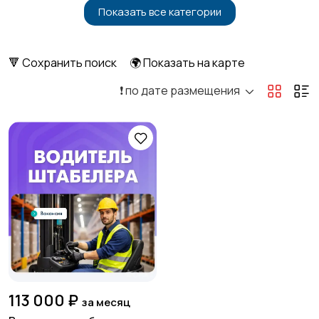
Показать все категории
Бытовые услуги и
Высший менеджмент
клининг
🔻 Сохранить поиск
🌍 Показать на карте
❗️ по дате размещения
Госслужба
Добыча сырья,
энергетика
Домашний персонал
Издательства и СМИ
Информационные
Искусство и
технологии
развлечения
113 000 ₽
за месяц