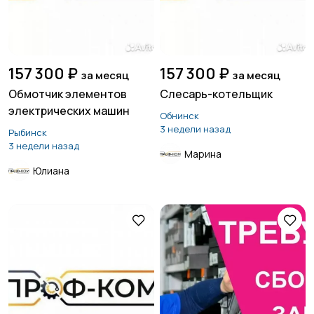
Страхование
Строительство и
ремонт
157 300 ₽
157 300 ₽
за месяц
за месяц
Обмотчик элементов
Слесарь-котельщик
электрических машин
Обнинск
Туризм и гостиницы
Управление
3 недели назад
Рыбинск
недвижимостью
3 недели назад
Марина
Юлиана
Управление
Удаленная работа
персоналом
Финансы
Юриспруденция