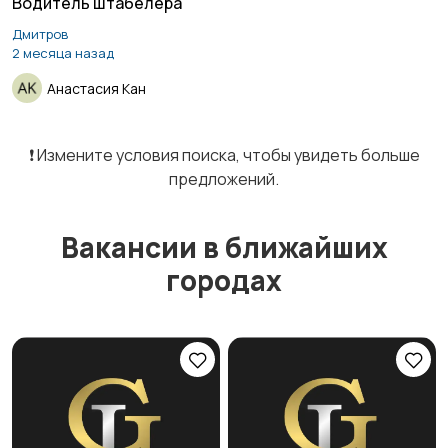
Водитель штабелера
Дмитров
Курьеры | Доставка
Магазины
2 месяца назад
Анастасия Кан
Маркетинг и реклама
Медицина
❗️ Измените условия поиска, чтобы увидеть больше
предложений.
Вакансии в ближайших
Начало карьеры
Образование и наука
городах
Офисный персонал
Перевозки, склад,
закупки