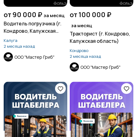
от 90 000 ₽
от 100 000 ₽
за месяц
Водитель погрузчика (г.
за месяц
Кондрово, Калужская
Тракторист (г. Кондрово,
область)
Калуга
Калужская область)
2 месяца назад
Кондрово
2 месяца назад
ООО "Мастер Гриб"
ООО "Мастер Гриб"