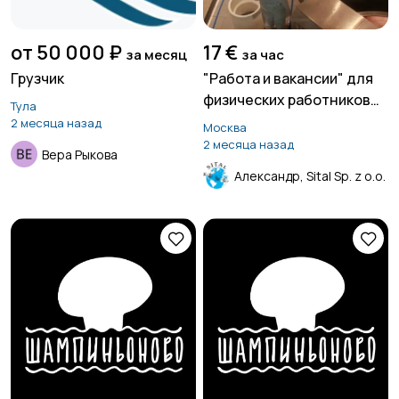
от 50 000 ₽
17 €
за месяц
за час
Грузчик
"Работа и вакансии" для
физических работников
Тула
на производстве сыров в
2 месяца назад
Москва
Швейцарии
2 месяца назад
Вера Рыкова
Александр, Sital Sp. z o.o.