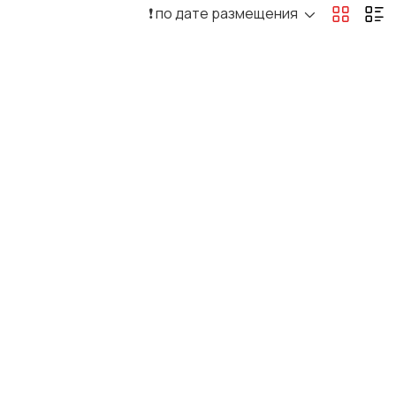
❗️ по дате размещения
Офисный персонал
Перевозки, склад,
закупки
Резюме
Сельское хозяйство
Туризм и гостиницы
Управление
недвижимостью