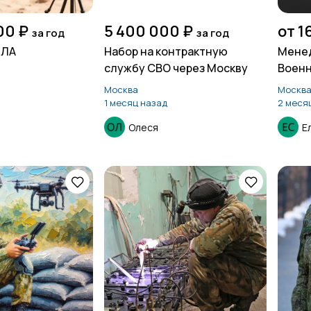
00 ₽
5 400 000 ₽
от 1
за год
за год
ПЛА
Набор на контрактную
Менед
службу СВО через Москву
Военн
Москва
Москв
1 месяц назад
2 меся
Олеся
Е