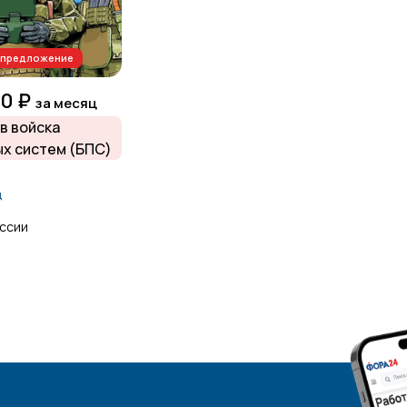
п-предложение
00 ₽
за месяц
в войска
х систем (БПС)
д
ссии