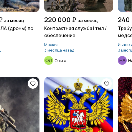
₽
220 000 ₽
240
за месяц
за месяц
ЛА (дроны) по
Контрактная служба | тыл /
Требу
обеспечение
медс
Москва
Иванов
д
3 месяца назад
3 меся
Ольга
Н