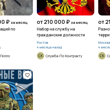
00 ₽
от 210 000 ₽
от 2
за месяц
за месяц
ащий по
Набор на службу на
Разно
гражданские должности
терри
Ростов
Москв
д
4 месяца назад
4 меся
 Гелло
Служба-По Контракту
С