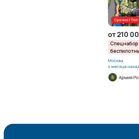
Срочно | То
от 210 0
Спецнабор 
беспилотны
Москва
4 месяца наза
Армия Ро