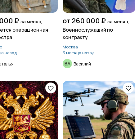
 000 ₽
от 260 000 ₽
за месяц
за месяц
ется операционная
Военнослужащий по
естра
контракту
о
Москва
ца назад
3 месяца назад
аталья
Василий