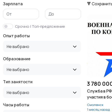
Зарплата
🔻 Сохранит
Маркетинг и реклама
Медицина
Срочно | Топ-предложение
Опыт работы
Продажи
Производство
Не выбрано
Образование
Не выбрано
Служба по контракту
Спорт и красота
МО
1
Тип занятости
3 780 00
Служба в РФ.
Не выбрано
участия в б
Управление
Удаленная работа
Часы работы
Смоленск
персоналом
1 месяц назад