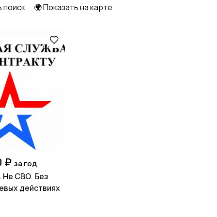
ь поиск
🌍 Показать на карте
Начало карьеры
Образование и наука
Работа вахтой
Рестораны и
общепит
Страхование
Строительство и
ремонт
0 ₽
за год
 Не СВО. Без
оевых действиях
Финансы
Юриспруденция