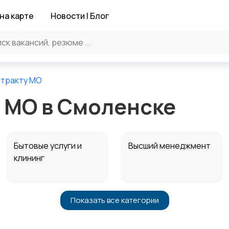
на карте
Новости | Блог
нтракту МО
 МО в Смоленске
Бытовые услуги и
Высший менеджмент
клининг
Показать все категории
Информационные
Искусство и
технологии
развлечения