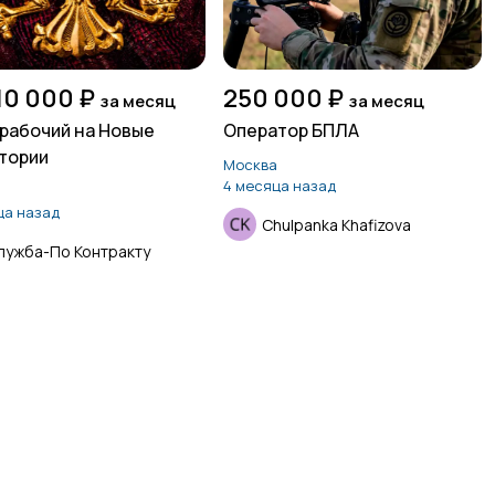
10 000 ₽
250 000 ₽
за месяц
за месяц
рабочий на Новые
Оператор БПЛА
тории
Москва
4 месяца назад
а
ца назад
Chulpanka Khafizova
лужба-По Контракту