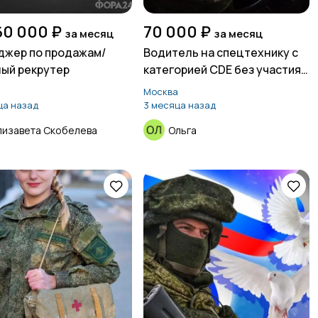
60 000 ₽
70 000 ₽
за месяц
за месяц
жер по продажам/
Водитель на спецтехнику с
ый рекрутер
категорией CDE без участия в
СВО
а
Москва
ца назад
3 месяца назад
лизавета Скобелева
Ольга