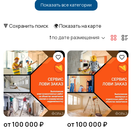
Показать все категории
Бытовые услуги и
Высший менеджмент
клининг
🔻 Сохранить поиск
🌍 Показать на карте
❗️ по дате размещения
Госслужба
Добыча сырья,
энергетика
Домашний персонал
Издательства и СМИ
Информационные
Искусство и
технологии
развлечения
от 100 000 ₽
от 100 000 ₽