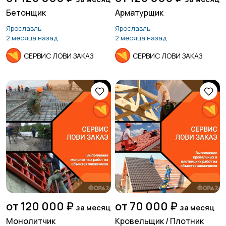
Бетонщик
Арматурщик
Продажи
Производство
Ярославль
Ярославль
2 месяца назад
2 месяца назад
СЕРВИС ЛОВИ ЗАКАЗ
СЕРВИС ЛОВИ ЗАКАЗ
Работа вахтой
Рестораны и
общепит
Резюме
Сельское хозяйство
Служба по контракту
Спорт и красота
от 120 000 ₽
от 70 000 ₽
за месяц
за месяц
МО
Монолитчик
Кровельщик / Плотник