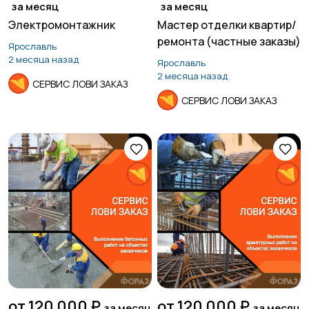
за месяц
за месяц
Электромонтажник
Мастер отделки квартир/
Курьеры | Доставка
Магазины
ремонта (частные заказы)
Ярославль
2 месяца назад
Ярославль
2 месяца назад
СЕРВИС ЛОВИ ЗАКАЗ
СЕРВИС ЛОВИ ЗАКАЗ
Маркетинг и реклама
Медицина
Начало карьеры
Образование и наука
Офисный персонал
Перевозки, склад,
закупки
от 120 000 ₽
от 120 000 ₽
за месяц
за месяц