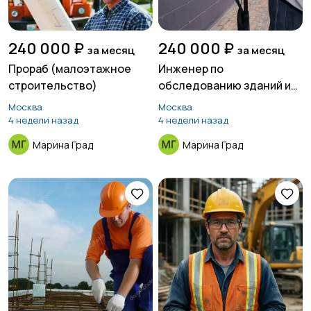
240 000 ₽
240 000 ₽
за месяц
за месяц
Прораб (малоэтажное
Инженер по
строительство)
обследованию зданий и
сооружений (кровля,
Москва
Москва
фасады)
4 недели назад
4 недели назад
Марина Град
Марина Град