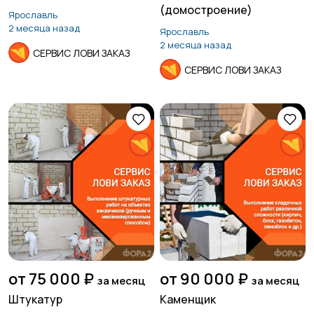
(домостроение)
Ярославль
2 месяца назад
Ярославль
Страхование
Строительство и
2 месяца назад
СЕРВИС ЛОВИ ЗАКАЗ
ремонт
10
СЕРВИС ЛОВИ ЗАКАЗ
Туризм и гостиницы
Управление
недвижимостью
Управление
Удаленная работа
персоналом
от 75 000 ₽
от 90 000 ₽
за месяц
за месяц
Финансы
Юриспруденция
Штукатур
Каменщик