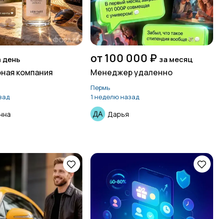
от 100 000 ₽
а день
за месяц
ная компания
Менеджер удаленно
Пермь
зад
1 неделю назад
нна
Дарья