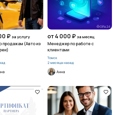
00 ₽
от 4 000 ₽
за услугу
за месяц
о продажам (Авто из
Менеджер по работе с
реи)
клиентами
Томск
зад
2 месяца назад
ана
Анна