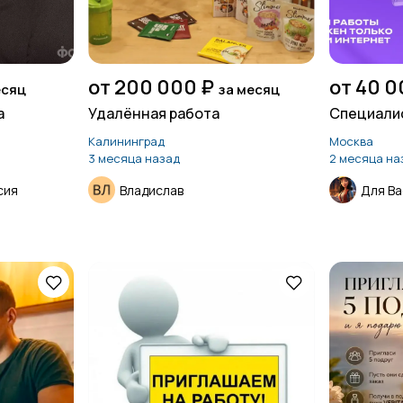
от 200 000 ₽
от 40 0
есяц
за месяц
а
Удалённая работа
Специали
Калининград
Москва
3 месяца назад
2 месяца на
сия
Владислав
Для Ва