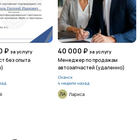
0 ₽
40 000 ₽
за услугу
за услугу
т без опыта
Менеджер по продажам
о)
автозапчастей (удаленно)
Оханск
зад
4 недели назад
й
Лариса