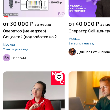
от 30 000 ₽
от 40 000 ₽
за месяц
за м
Оператор (менеджер)
Оператор Call-центр
Соцсетей (подработка на 2
Москва
часа в день)
2 месяца назад
Москва
2 месяца назад
Для Вас Есть Вакан
Валерий