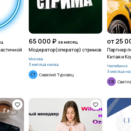
65 000 ₽
от 25 0
яц
за месяц
частичной
Модератор(оператор) стримов
Партнер п
Китая и Ко
Москва
3 месяца назад
Челябинск
3 месяца на
Савелий Туровец
Светл