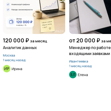
120 000 ₽
от 20 000 ₽
за месяц
за м
Аналитик данных
Менеджер по работе
входящими заявками 
Москва
Телеграмм
1 месяц назад
Ивантеевка
1 месяц назад
Ирина
Елена