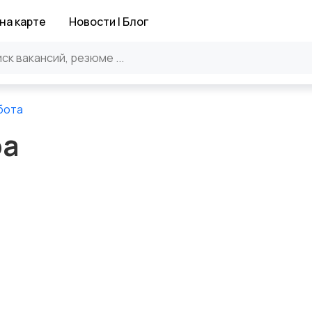
на карте
Новости | Блог
бота
ра