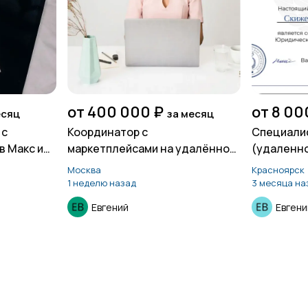
от 400 000 ₽
от 8 00
есяц
за месяц
 с
Координатор с
Специалис
в Макс или
маркетплейсами на удалённой
(удаленн
основе
Москва
Красноярск
1 неделю назад
3 месяца на
Евгений
Евгени