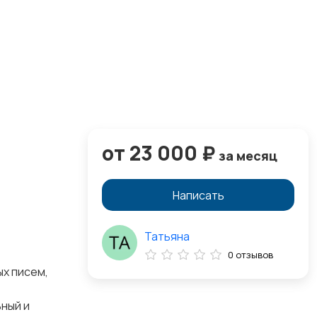
от 23 000 ₽
за месяц
Написать
Татьяна
0 отзывов
х писем‚
ный и