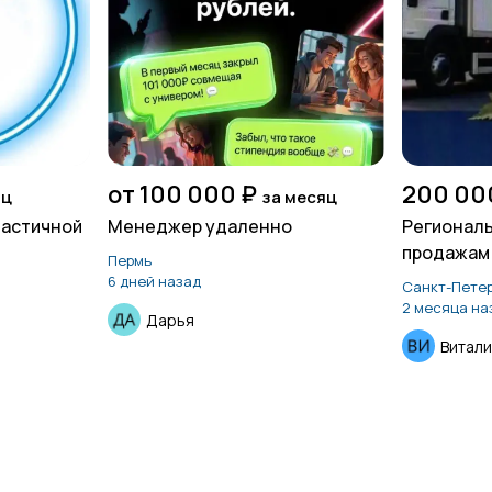
от 100 000 ₽
200 00
яц
за месяц
частичной
Менеджер удаленно
Регионал
продажам 
Пермь
продажам
6 дней назад
Санкт-Петер
2 месяца на
Дарья
Витали