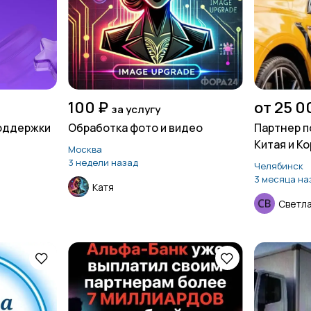
100 ₽
от 25 0
за услугу
оддержки
Обработка фото и видео
Партнер п
Китая и Ко
Москва
3 недели назад
Челябинск
3 месяца на
Катя
Светл