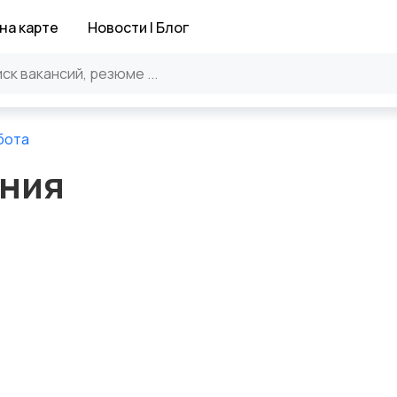
на карте
Новости | Блог
бота
ния