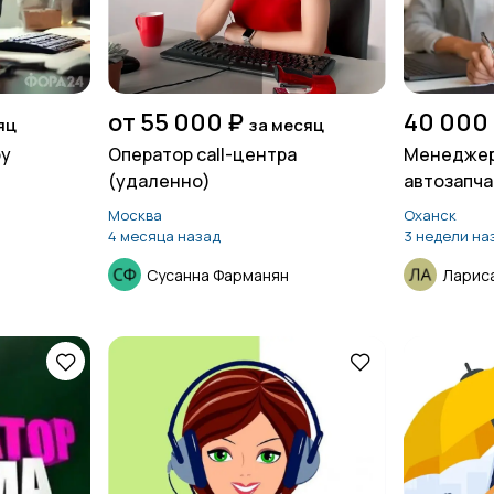
от 55 000 ₽
40 000
яц
за месяц
ру
Оператор call-центра
Менеджер
(удаленно)
автозапча
Москва
Оханск
4 месяца назад
3 недели на
Сусанна Фарманян
Ларис