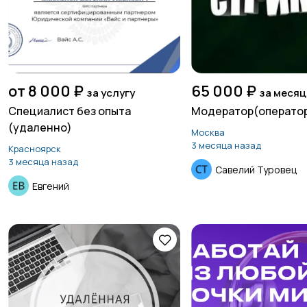
от 8 000 ₽
65 000 ₽
за услугу
за месяц
Специалист без опыта
Модератор(оператор
(удаленно)
Москва
3 месяца назад
Красноярск
3 месяца назад
Савелий Туровец
Евгений