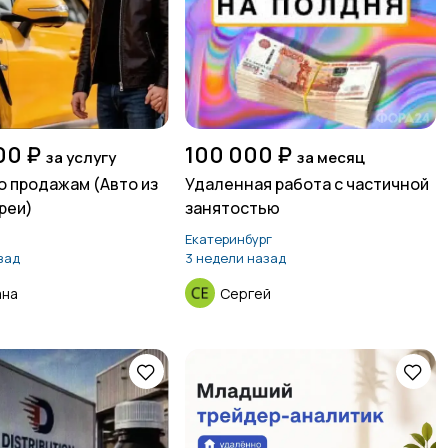
00 ₽
100 000 ₽
за услугу
за месяц
о продажам (Авто из
Удаленная работа с частичной
реи)
занятостью
Екатеринбург
зад
3 недели назад
ана
Сергей