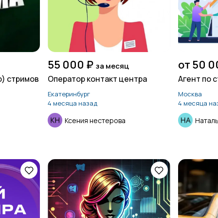
55 000 ₽
от 50 0
за месяц
) стримов
Оператор контакт центра
Агент по 
Екатеринбург
Москва
4 месяца назад
4 месяца на
Ксения нестерова
Натал