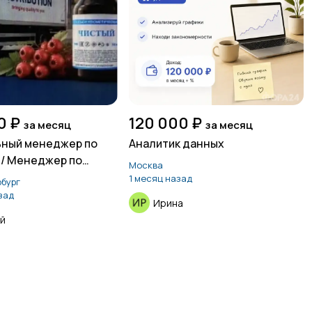
0 ₽
120 000 ₽
за месяц
за месяц
ьный менеджер по
Аналитик данных
/ Менеджер по
Москва
1 месяц назад
бург
зад
Ирина
й