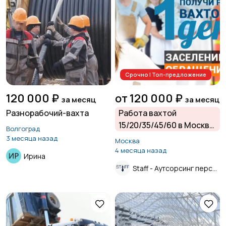
Срочно | Топ-предложение
120 000 ₽
от 120 000 ₽
за месяц
за месяц
Разнорабочий-вахта
Работа вахтой
15/20/35/45/60 в Москве
Волгоград
и Московской области
3 месяца назад
Москва
от прямого
4 месяца назад
Ирина
работодателя.
Staff - Аутсорсинг персонала.