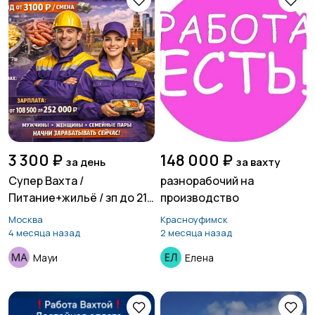
3 300 ₽
148 000 ₽
за день
за вахту
Супер Вахта /
разнорабочий на
Питание+жильё / зп до 216
производство
000
Москва
Красноуфимск
4 месяца назад
2 месяца назад
Мауи
Елена