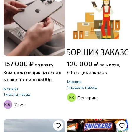
157 000 ₽
120 000 ₽
за вахту
за месяц
Комплектовщик на склад
Сборщик заказов
маркетплейса 4500р
Москва
смена
1 неделю назад
Москва
1 месяц назад
Екатерина
Юлия