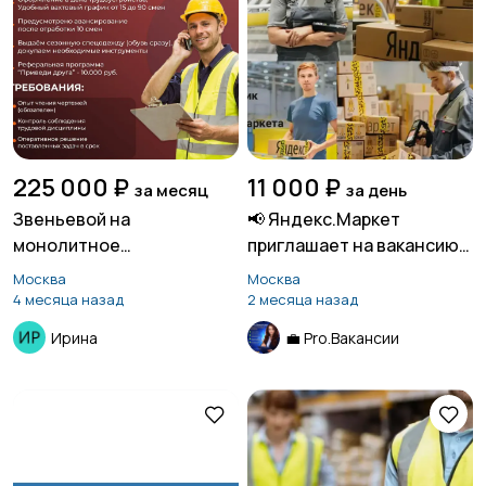
225 000 ₽
11 000 ₽
за месяц
за день
Звеньевой на
📢 Яндекс.Маркет
монолитное
приглашает на вакансию
строительство
«Кладовщик»
Москва
Москва
4 месяца назад
2 месяца назад
Ирина
💼 Pro.Вакансии