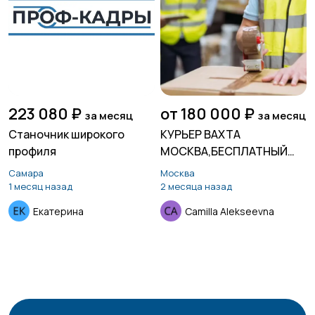
223 080 ₽
от 180 000 ₽
за месяц
за месяц
Станочник широкого
КУРЬЕР ВАХТА
профиля
МОСКВА,БЕСПЛАТНЫЙ
ХОСТЕЛ,ДО 7000 Р
Самара
Москва
1 месяц назад
2 месяца назад
Екатерина
Camilla Alekseevna