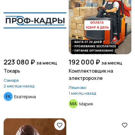
223 080 ₽
192 000 ₽
за месяц
за месяц
Токарь
Комплектовщик на
электророхле
Самара
2 месяца назад
Лешково
1 месяц назад
Екатерина
Мария