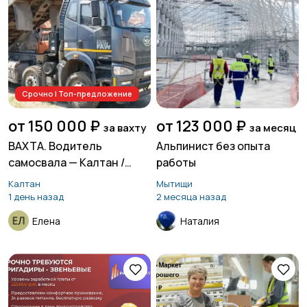
Срочно | Топ-предложение
от 150 000 ₽
от 123 000 ₽
за вахту
за месяц
ВАХТА. Водитель
Альпинист без опыта
самосвала — Калтан /
работы
Кузбасс
Калтан
Мытищи
1 день назад
2 месяца назад
Елена
Наталия