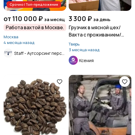
Срочно | Топ-предложение
от 110 000 ₽
3 300 ₽
за месяц
за день
Работа вахтой в Москве.
Грузчик в мясной цех/
Вахта с проживанием/
Москва
Бежецк
4 месяца назад
Тверь
3 месяца назад
Staff - Аутсорсинг персонала.
Ксения