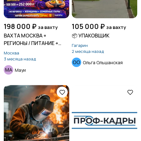
198 000 ₽
105 000 ₽
за вахту
за вахту
ВАХТА МОСКВА +
📦 УПАКОВЩИК
РЕГИОНЫ / ПИТАНИЕ +
Гагарин
ЖИЛЬЕ
2 месяца назад
Москва
3 месяца назад
Ольга Ольшанская
Мауи