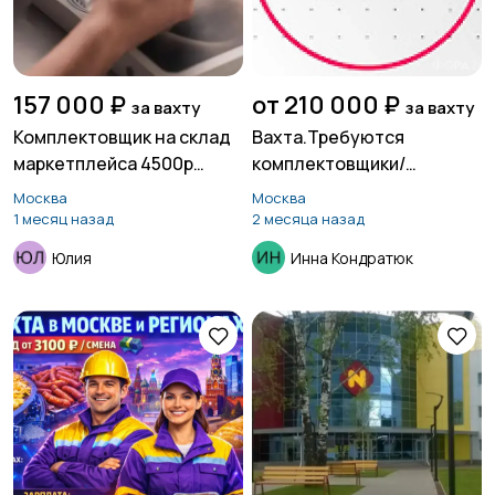
157 000 ₽
от 210 000 ₽
за вахту
за вахту
Комплектовщик на склад
Вахта.Требуются
маркетплейса 4500р
комплектовщики/
смена
цы.Склад
Москва
Москва
1 месяц назад
2 месяца назад
Юлия
Инна Кондратюк