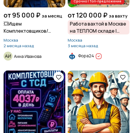
Срочно | Топ-предложение
от 95 000 ₽
от 120 000 ₽
за месяц
за вахту
💥Ищем
Работа вахтой в Москве
Комплектовщиков/
на ТЕПЛОМ складе |
упаковщиков !
Проживание и питание
Москва
Москва
БЕСПЛАТНО | З/П от 120
2 месяца назад
3 месяца назад
000 руб.
Фора24
Анна Иванова