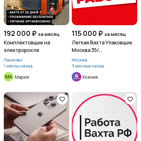
192 000 ₽
115 000 ₽
за месяц
за месяц
Комплектовщик на
Легкая Вахта Упаковщик
электророхле
Москва 35/
Питание+жилье
Лешково
Москва
1 месяц назад
3 месяца назад
Мария
Ксения