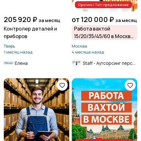
Срочно | Топ-предложение
205 920 ₽
от 120 000 ₽
за месяц
за месяц
Контролер деталей и
Работа вахтой
приборов
15/20/35/45/60 в Москве
и Московской области
Тверь
Москва
от прямого
1 месяц назад
4 месяца назад
работодателя.
Елена
Staff - Аутсорсинг персонала.