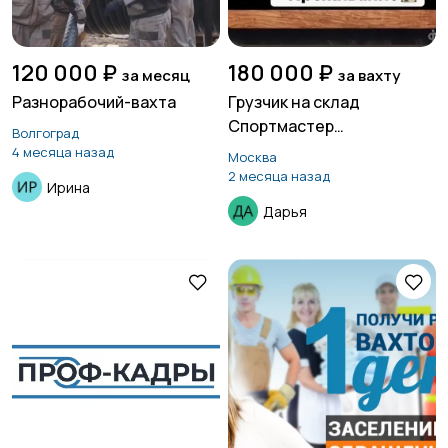
120 000 ₽
180 000 ₽
за месяц
за вахту
Разнорабочий-вахта
Грузчик на склад
Спортмастер
Волгоград
(Московская область)
4 месяца назад
Москва
2 месяца назад
Ирина
Дарья