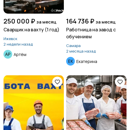
250 000 ₽
164 736 ₽
за месяц
за месяц
Сварщик на вахту (1 год)
Работница на завод с
обучением
Ижевск
2 недели назад
Самара
2 месяца назад
Артём
Екатерина