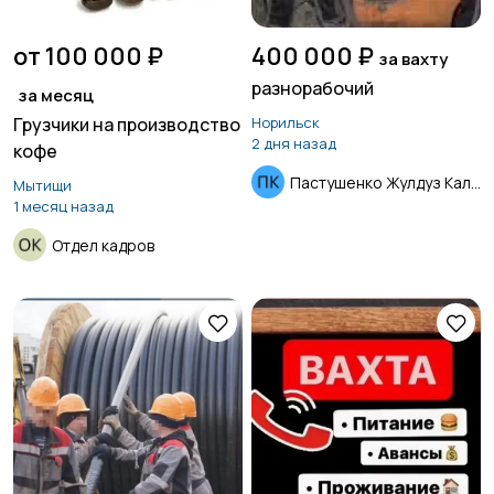
от 100 000 ₽
400 000 ₽
за вахту
разнорабочий
за месяц
Грузчики на производство
Норильск
2 дня назад
кофе
Пастушенко Жулдуз Калиевна
Мытищи
1 месяц назад
Отдел кадров