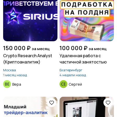
150 000 ₽
100 000 ₽
за месяц
за месяц
Crypto Research Analyst
Удаленная работа с
(Криптоаналитик)
частичной занятостью
Москва
Екатеринбург
1 месяц назад
4 недели назад
Вера
Сергей