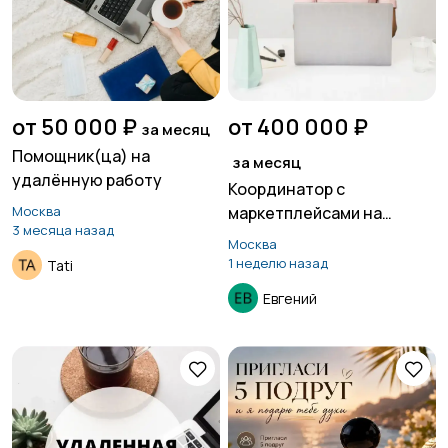
от 50 000 ₽
от 400 000 ₽
за месяц
Помощник(ца) на
за месяц
удалённую работу
Координатор с
Москва
маркетплейсами на
3 месяца назад
удалённой основе
Москва
1 неделю назад
Tati
Евгений