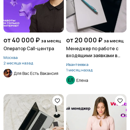
от 40 000 ₽
от 20 000 ₽
за месяц
за месяц
Оператор Call-центра
Менеджер по работе с
входящими заявками в
Москва
Макс или Телеграмм
2 месяца назад
Ивантеевка
1 месяц назад
Для Вас Есть Вакансия
Елена