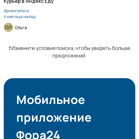
Курьер в Яндекс Еду
Архангельск
Курьеры | Доставка
Магазины
1
4 месяца назад
Ольга
Маркетинг и реклама
Медицина
❗️ Измените условия поиска, чтобы увидеть больше
предложений.
Начало карьеры
Образование и наука
Мобильное
приложение
Офисный персонал
Перевозки, склад,
закупки
Фора24