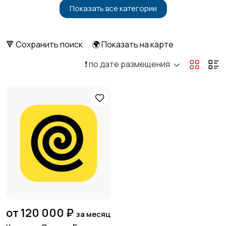
Показать все категории
Бытовые услуги и
Высший менеджмент
клининг
🔻 Сохранить поиск
🌍 Показать на карте
❗️ по дате размещения
Госслужба
Добыча сырья,
энергетика
Домашний персонал
Издательства и СМИ
Информационные
Искусство и
технологии
развлечения
от 120 000 ₽
за месяц