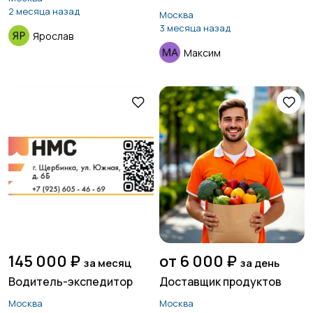
оплата!
2 месяца назад
Москва
3 месяца назад
Ярослав
Максим
145 000 ₽
от 6 000 ₽
за месяц
за день
Водитель-экспедитор
Доставщик продуктов
Москва
Москва