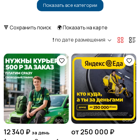
Показать все категории
Бытовые услуги и
Высший менеджмент
1
клининг
3
🔻 Сохранить поиск
🌍 Показать на карте
❗️ по дате размещения
Госслужба
Добыча сырья,
2
энергетика
Домашний персонал
Издательства и СМИ
Информационные
Искусство и
технологии
развлечения
1
12 340 ₽
от 250 000 ₽
за день