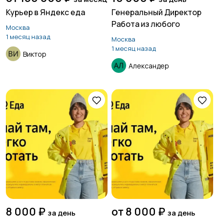
Курьер в Яндекс еда
Генеральный Директор
Продажи
Производство
Работа из любого
5
10
Москва
1 месяц назад
Москва
1 месяц назад
Виктор
Александер
Работа вахтой
Рестораны и
30
общепит
4
Резюме
Сельское хозяйство
5
Служба по контракту
Спорт и красота
МО
11
8 000 ₽
от 8 000 ₽
за день
за день