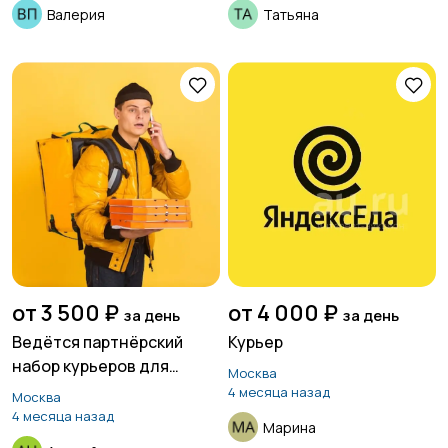
Валерия
Татьяна
от 3 500 ₽
от 4 000 ₽
за день
за день
Ведётся партнёрский
Курьер
набор курьеров для
Москва
сервиса доставки еды
4 месяца назад
Москва
4 месяца назад
Марина