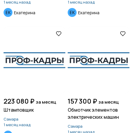
1 месяц назад
1 месяц назад
Екатерина
Екатерина
Страхование
Строительство и
ремонт
Туризм и гостиницы
Управление
недвижимостью
Управление
Удаленная работа
персоналом
223 080 ₽
157 300 ₽
за месяц
за месяц
Штамповщик
Обмотчик элементов
электрических машин
Самара
Финансы
Юриспруденция
1 месяц назад
Самара
1 месяц назад