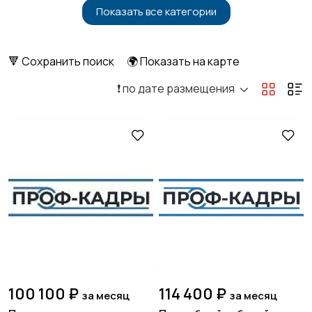
Показать все категории
Бытовые услуги и
Высший менеджмент
1
клининг
🔻 Сохранить поиск
🌍 Показать на карте
❗️ по дате размещения
Госслужба
Добыча сырья,
энергетика
Домашний персонал
Издательства и СМИ
Информационные
Искусство и
технологии
развлечения
100 100 ₽
114 400 ₽
за месяц
за месяц