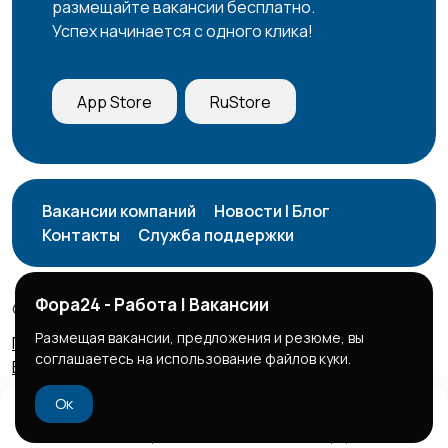
размещайте вакансии бесплатно.
Успех начинается с одного клика!
App Store
RuStore
Вакансии компаний
Новости | Блог
Контакты
Служба поддержки
Фора24 - Работа | Вакансии
© 2026 Фора24 | Вакансии
Размещая вакансии, предложения и резюме, вы
Правила сервиса
Политика конфиденциальности
соглашаетесь на использование файлов куки.
Бизнес тарифы
Безопасные сделки
Ок
Домой
Избранное
Добавить
Чат
Профиль