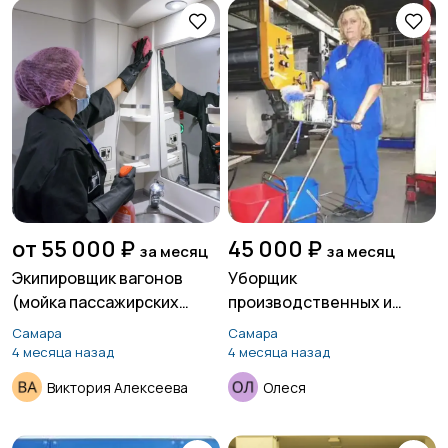
от 55 000 ₽
45 000 ₽
за месяц
за месяц
Экипировщик вагонов
Уборщик
(мойка пассажирских
производственных и
вагонов)
служебных помещений
Самара
Самара
4 месяца назад
4 месяца назад
Виктория Алексеева
Олеся