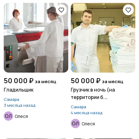
50 000 ₽
50 000 ₽
за месяц
за месяц
Гладильщик
Грузчик в ночь (на
территории б.
Самара
Середавина)
3 месяца назад
Самара
4 месяца назад
Олеся
Олеся