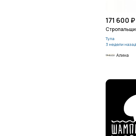
171 600 ₽
Стропальщи
Тула
3 недели наза
Алина