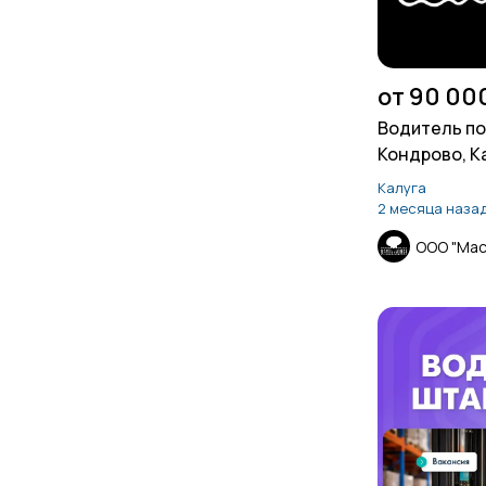
от 90 00
Водитель пог
Кондрово, К
область)
Калуга
2 месяца наза
ООО "Мас