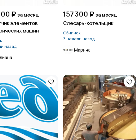
300 ₽
157 300 ₽
за месяц
за месяц
чик элементов
Слесарь-котельщик
рических машин
Обнинск
3 недели назад
к
ли назад
Марина
лиана