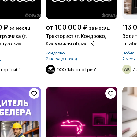
0 ₽
от 100 000 ₽
113 
за месяц
за месяц
рузчика (г.
Тракторист (г. Кондрово,
Водит
алужская
Калужская область)
штаб
Кондрово
Лобня
д
2 месяца назад
2 меся
тер Гриб"
ООО "Мастер Гриб"
А