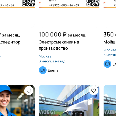
₽
100 000 ₽
350 
за месяц
за месяц
кспедитор
Электромеханик на
Мойщи
производство
Москв
д
3 меся
Москва
3 месяца назад
Е
Елена