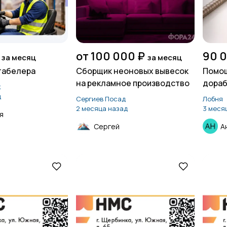
от 100 000 ₽
90 
за месяц
за месяц
табелера
Сборщик неоновых вывесок
Помощ
на рекламное производство
дораб
к
д
Сергиев Посад
Лобня
2 месяца назад
3 меся
я
Сергей
А