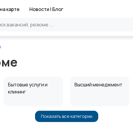
на карте
Новости | Блог
о
оме
Бытовые услуги и
Высший менеджмент
клининг
Показать все категории
Информационные
Искусство и
технологии
развлечения