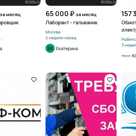
65 000 ₽
157 
за месяц
за месяц
ировщик
Лаборант - гальваник
Обмот
элект
Москва
д
2 недели назад
Рыбинс
3 неде
а
Екатерина
Ю