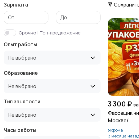
Зарплата
🔻 Сохранит
Маркетинг и реклама
Медицина
Срочно | Топ-предложение
Опыт работы
Продажи
Производство
1
Не выбрано
Образование
Не выбрано
Служба по контракту
Спорт и красота
МО
Тип занятости
3 300 ₽
за
Фасовщик чи
Не выбрано
Москве/
Управление
Удаленная работа
Проживание
Часы работы
Яхрома
персоналом
3 месяца наза