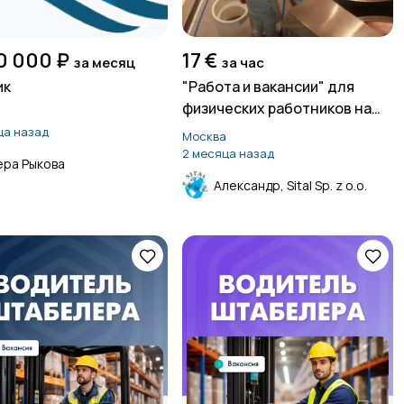
0 000 ₽
17 €
за месяц
за час
ик
"Работа и вакансии" для
физических работников на
производстве сыров в
ца назад
Москва
Швейцарии
2 месяца назад
ера Рыкова
Александр, Sital Sp. z o.o.