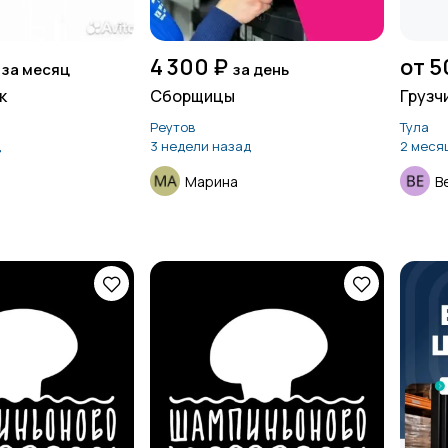
4 300 ₽
от 5
за месяц
за день
к
Сборщицы
Грузч
Реутов
Тула
д
3 недели назад
2 меся
Марина
В