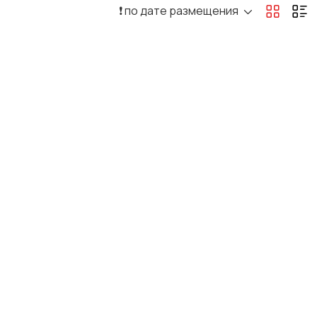
❗️ по дате размещения
Офисный персонал
Перевозки, склад,
закупки
Резюме
Сельское хозяйство
Туризм и гостиницы
Управление
недвижимостью