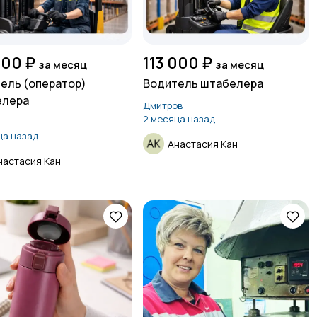
000 ₽
113 000 ₽
за месяц
за месяц
ель (оператор)
Водитель штабелера
елера
Дмитров
2 месяца назад
ца назад
Анастасия Кан
настасия Кан