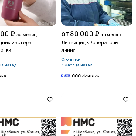
000 ₽
от 80 000 ₽
за месяц
за месяц
ник мастера
Литейщицы /операторы
отки
линии
Сгонники
ца назад
3 месяца назад
нна
ООО «Интек»