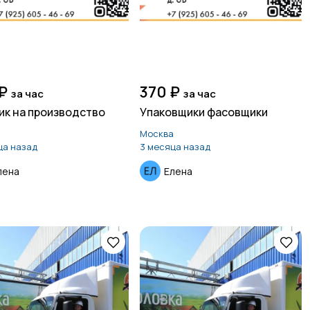
₽
370 ₽
за час
за час
к на производство
Упаковщики фасовщики
а
Москва
ца назад
3 месяца назад
лена
Елена