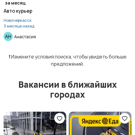
за месяц
Авто курьер
Курьеры | Доставка
Магазины
1
Новочеркасск
3 месяца назад
Анастасия
Маркетинг и реклама
Медицина
❗️ Измените условия поиска, чтобы увидеть больше
предложений.
Начало карьеры
Образование и наука
Вакансии в ближайших
городах
Офисный персонал
Перевозки, склад,
закупки