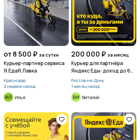
Продажи
Производство
Работа вахтой
Рестораны и
от 8 500 ₽
200 000 ₽
за сутки
за месяц
общепит
Курьер-партнер сервиса
Курьер для партнёра
Я.ЕдаЯ.Лавка
Яндекс Еды: доход до 6
500 ₽ в день, свободный
Краснодар
Ростов-на-Дону
график
2 недели назад
1 месяц назад
Резюме
Сельское хозяйство
Илья
Виталий
Служба по контракту
Спорт и красота
МО