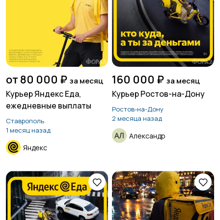
Страхование
Строительство и
ремонт
от 80 000 ₽
160 000 ₽
за месяц
за месяц
Туризм и гостиницы
Управление
Курьер Яндекс Еда,
Курьер Ростов-на-Дону
недвижимостью
ежедневные выплаты
Ростов-на-Дону
2 месяца назад
Ставрополь
1 месяц назад
Александр
Управление
Удаленная работа
Яндекс
персоналом
Финансы
Юриспруденция