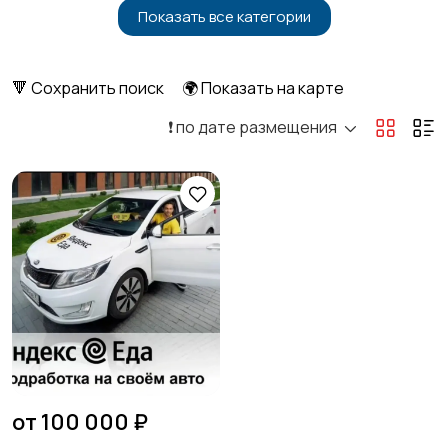
Показать все категории
Бытовые услуги и
Высший менеджмент
клининг
🔻 Сохранить поиск
🌍 Показать на карте
❗️ по дате размещения
Госслужба
Добыча сырья,
энергетика
Домашний персонал
Издательства и СМИ
Информационные
Искусство и
технологии
развлечения
от 100 000 ₽