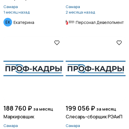
Самара
Самара
1 месяц назад
2 месяца назад
Продажи
Производство
18
Екатерина
Персонал Девелопмент
Работа вахтой
Рестораны и
10
общепит
Резюме
Сельское хозяйство
188 760 ₽
199 056 ₽
за месяц
за месяц
Служба по контракту
Спорт и красота
Маркировщик
Слесарь-сборщик РЭАиП
МО
1
Самара
Самара