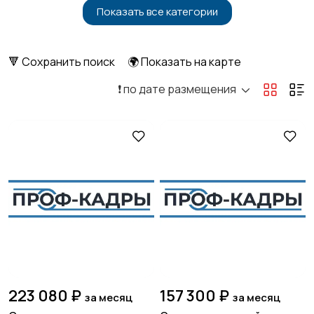
Показать все категории
Бытовые услуги и
Высший менеджмент
1
клининг
🔻 Сохранить поиск
🌍 Показать на карте
❗️ по дате размещения
Госслужба
Добыча сырья,
энергетика
Домашний персонал
Издательства и СМИ
Информационные
Искусство и
технологии
развлечения
223 080 ₽
157 300 ₽
за месяц
за месяц