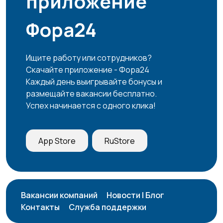
приложение
закупки
Фора24
Продажи
Производство
Ищите работу или сотрудников?
Скачайте приложение - Фора24
Каждый день выигрывайте бонусы и
размещайте вакансии бесплатно.
Успех начинается с одного клика!
Работа вахтой
Рестораны и
общепит
App Store
RuStore
Резюме
Сельское хозяйство
Вакансии компаний
Новости | Блог
Контакты
Служба поддержки
Служба по контракту
Спорт и красота