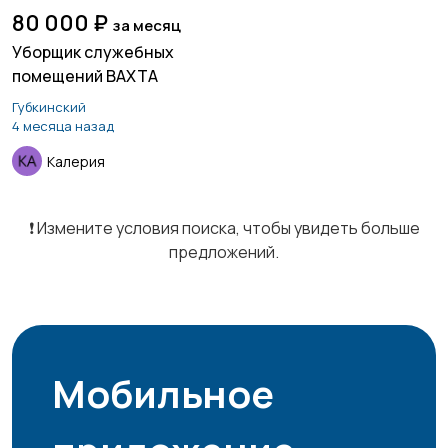
80 000 ₽
за месяц
Уборщик служебных
помещений ВАХТА
Курьеры | Доставка
Магазины
Губкинский
4 месяца назад
Калерия
Маркетинг и реклама
Медицина
❗️ Измените условия поиска, чтобы увидеть больше
предложений.
Начало карьеры
Образование и наука
Мобильное
Офисный персонал
Перевозки, склад,