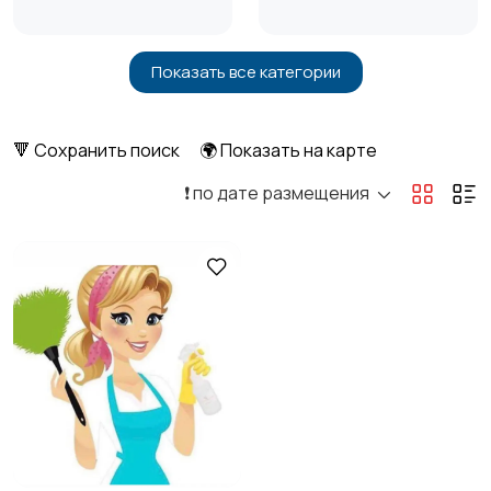
Показать все категории
Бытовые услуги и
Высший менеджмент
клининг
1
🔻 Сохранить поиск
🌍 Показать на карте
❗️ по дате размещения
Госслужба
Добыча сырья,
энергетика
Домашний персонал
Издательства и СМИ
Информационные
Искусство и
технологии
развлечения