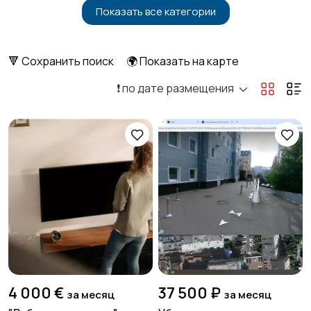
Показать все категории
Бытовые услуги и
Высший менеджмент
клининг
3
2
🔻 Сохранить поиск
🌍 Показать на карте
❗️ по дате размещения
Госслужба
Добыча сырья,
2
энергетика
Домашний персонал
Издательства и СМИ
Информационные
Искусство и
технологии
развлечения
1
4 000 €
37 500 ₽
за месяц
за месяц