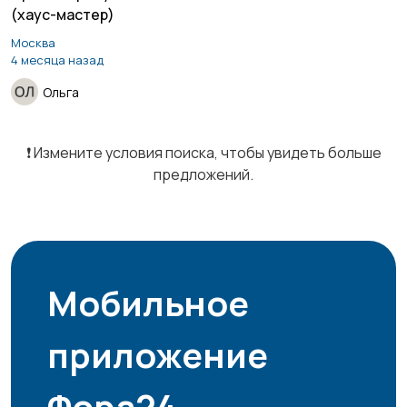
(хаус-мастер)
Продажи
Производство
Москва
5
10
4 месяца назад
Ольга
Работа вахтой
Рестораны и
30
❗️ Измените условия поиска, чтобы увидеть больше
общепит
4
предложений.
Резюме
Сельское хозяйство
5
Мобильное
приложение
Служба по контракту
Спорт и красота
МО
11
Фора24