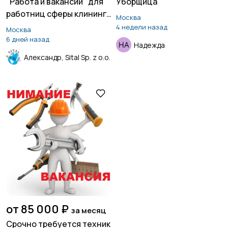
"Работа и вакансии" для
Уборщица
работниц сферы клининга
Москва
Курьеры | Доставка
Магазины
1
и уборок в Швейцарии
4 недели назад
Москва
24
6 дней назад
Надежда
Александр, Sital Sp. z o.o.
Маркетинг и реклама
Медицина
8
Начало карьеры
Образование и наука
6
Офисный персонал
Перевозки, склад,
7
закупки
от 85 000 ₽
5
за месяц
Срочно требуется техник