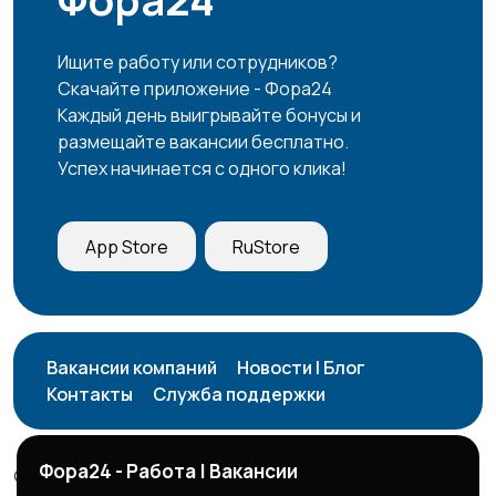
Ищите работу или сотрудников?
Страхование
Строительство и
Скачайте приложение - Фора24
ремонт
7
Каждый день выигрывайте бонусы и
размещайте вакансии бесплатно.
Успех начинается с одного клика!
Туризм и гостиницы
Управление
1
недвижимостью
App Store
RuStore
Управление
Удаленная работа
18
персоналом
Вакансии компаний
Новости | Блог
Контакты
Служба поддержки
Финансы
Юриспруденция
2
Фора24 - Работа | Вакансии
© 2026 Фора24 | Вакансии