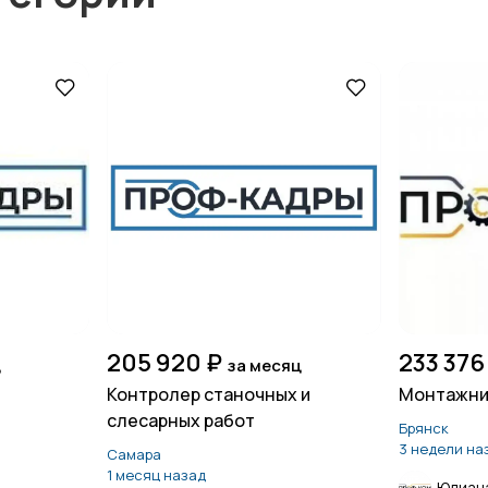
205 920 ₽
233 376
ц
за месяц
Контролер станочных и
Монтажник
й
слесарных работ
Брянск
3 недели на
Самара
1 месяц назад
Юлиан