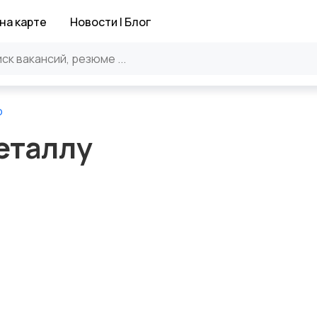
на карте
Новости | Блог
о
металлу