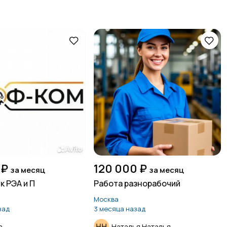
 ₽
120 000 ₽
за месяц
за месяц
 РЭА и П
Работа разнорабочий
Москва
зад
3 месяца назад
а
Наталья Наталья