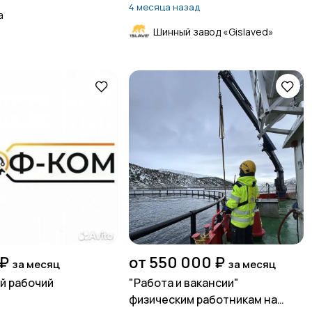
4 месяца назад
а
Шинный завод «Gislaved»
 ₽
от 550 000 ₽
за месяц
за месяц
й рабочий
"Работа и вакансии"
физическим работникам на