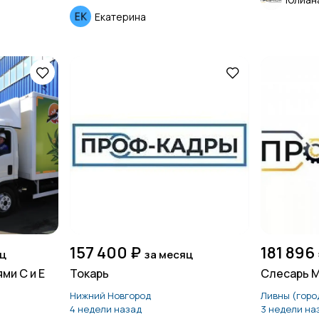
Екатерина
157 400 ₽
181 896
яц
за месяц
ми С и Е
Токарь
Слесарь 
Нижний Новгород
Ливны (горо
4 недели назад
3 недели на