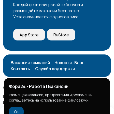
Каждый день выигрывайте бонусы и
размещайте вакансии бесплатно.
Успех начинается с одного клика!
Работа вахтой
Рестораны и
132
общепит
15
App Store
RuStore
Резюме
Сельское хозяйство
16
8
Вакансии компаний
Новости | Блог
Контакты
Служба поддержки
Служба по контракту
Спорт и красота
1
Фора24 - Работа | Вакансии
© 2026 Фора24 | Вакансии
МО
34
Размещая вакансии, предложения и резюме, вы
Правила сервиса
Политика конфиденциальности
соглашаетесь на использование файлов куки.
Бизнес тарифы
Безопасные сделки
Страхование
Строительство и
1
Ок