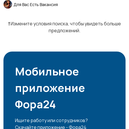
Для Вас Есть Вакансия
Маркетинг и реклама
Медицина
1
❗️ Измените условия поиска, чтобы увидеть больше
10
предложений.
Начало карьеры
Образование и наука
13
6
Мобильное
приложение
Офисный персонал
Перевозки, склад,
15
закупки
15
Фора24
Ищите работу или сотрудников?
Продажи
Производство
24
113
Скачайте приложение - Фора24