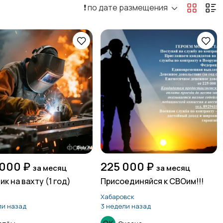
❗️ по дате размещения
Офисный персонал
Перевозки, склад,
15
закупки
15
Резюме
Сельское хозяйство
16
8
Туризм и гостиницы
Управление
13
недвижимостью
 000 ₽
225 000 ₽
за месяц
за месяц
к на вахту (1 год)
Присоединяйся к СВОим!!!
Хабаровск
ли назад
3 недели назад