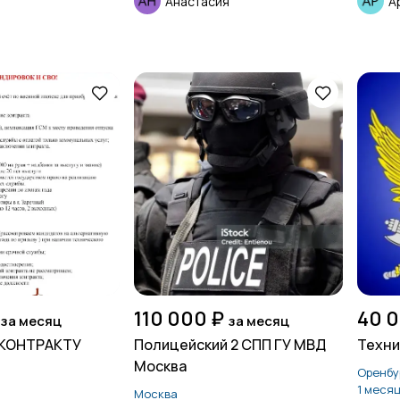
Анастасия
А
110 000 ₽
40 0
за месяц
за месяц
 КОНТРАКТУ
Полицейский 2 СПП ГУ МВД
Техни
Москва
Оренбу
1 меся
Москва