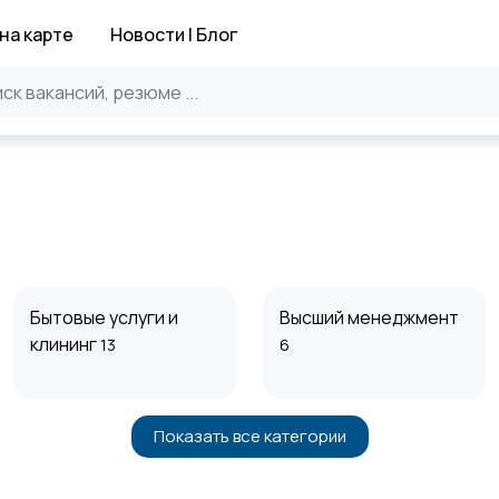
на карте
Новости | Блог
Бытовые услуги и
Высший менеджмент
клининг
13
6
Показать все категории
Информационные
Искусство и
технологии
развлечения
1
2