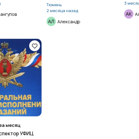
д
3 меся
Тюмень
2 месяца назад
ангупов
А
Александр
за месяц
спектор УФИЦ