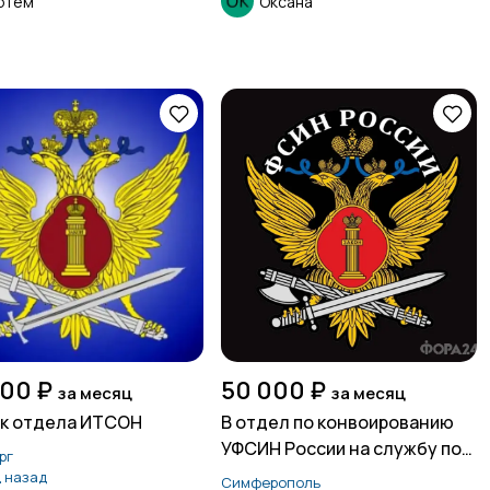
ртём
Оксана
00 ₽
50 000 ₽
за месяц
за месяц
к отдела ИТСОН
В отдел по конвоированию
УФСИН России на службу по
рг
контракту требуются
ц назад
Симферополь