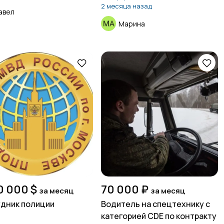
сотрудники на должности
2 месяца назад
авел
младшего начальствующего
Марина
состава
0 000 $
70 000 ₽
за месяц
за месяц
дник полиции
Водитель на спецтехнику с
категорией CDE по контракту
а