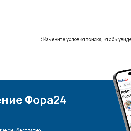
д
❗️ Измените условия поиска, чтобы уви
ние Фора24
кансии бесплатно.