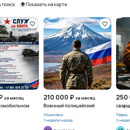
ь поиск
🌍 Показать на карте
Начало карьеры
Образование и наука
13
6
Работа вахтой
Рестораны и
132
общепит
15
Страхование
Строительство и
1
ремонт
30
₽
210 000 ₽
250
за месяц
за месяц
втомобильном
Военный полицейский
сварщи
Ульяновск
Пермь
Финансы
Юриспруденция
2
4
1 неделю назад
2 неде