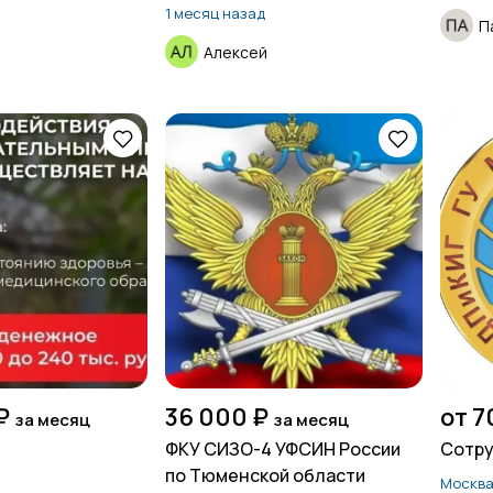
1 месяц назад
П
Алексей
₽
36 000 ₽
от 7
за месяц
за месяц
ФКУ СИЗО-4 УФСИН России
Сотру
по Тюменской области
Москв