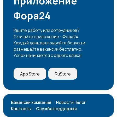
приложение
закупки
15
Фора24
Продажи
Производство
24
113
Ищите работу или сотрудников?
Скачайте приложение - Фора24
Каждый день выигрывайте бонусы и
размещайте вакансии бесплатно.
Успех начинается с одного клика!
Работа вахтой
Рестораны и
132
общепит
15
App Store
RuStore
Резюме
Сельское хозяйство
16
8
Вакансии компаний
Новости | Блог
Контакты
Служба поддержки
Служба по контракту
Спорт и красота
1