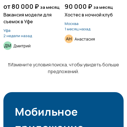
от 80 000 ₽
90 000 ₽
за месяц
за месяц
Вакансия модели для
Хостес в ночной клуб
съемок в Уфе
Москва
Курьеры | Доставка
Магазины
74
7
1 месяц назад
Уфа
2 недели назад
Анастасия
Дмитрий
Маркетинг и реклама
Медицина
1
10
❗️ Измените условия поиска, чтобы увидеть больше
предложений.
Начало карьеры
Образование и наука
13
6
Мобильное
Офисный персонал
Перевозки, склад,
15