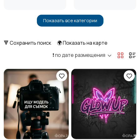
Показать все категории
Бытовые услуги и
Высший менеджмент
клининг
13
6
🔻 Сохранить поиск
🌍 Показать на карте
❗️ по дате размещения
Госслужба
Добыча сырья,
13
энергетика
Домашний персонал
Издательства и СМИ
Информационные
Искусство и
технологии
развлечения
1
2