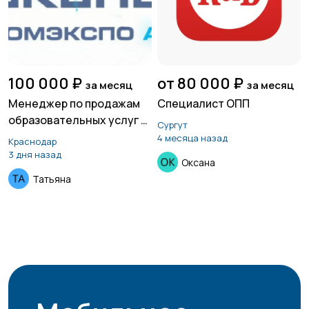
100 000 ₽
от 80 000 ₽
за месяц
за месяц
Менеджер по продажам
Специалист ОПП
образовательных услуг в
Сургут
сфере ИИ
4 месяца назад
Краснодар
3 дня назад
Оксана
Татьяна