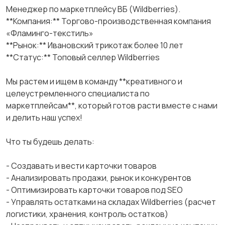
Менеджер по маркетплейсу ВБ (Wildberries).
**Компания:** Торгово-производственная компания
«Фламинго-текстиль»
**Рынок:** Ивановский трикотаж более 10 лет
**Статус:** Топовый селлер Wildberries
Мы растем и ищем в команду **креативного и
целеустремленного специалиста по
маркетплейсам**, который готов расти вместе с нами
и делить наш успех!
Что ты будешь делать:
- Создавать и вести карточки товаров
- Анализировать продажи, рынок и конкурентов
- Оптимизировать карточки товаров под SEO
- Управлять остатками на складах Wildberries (расчет
логистики, хранения, контроль остатков)