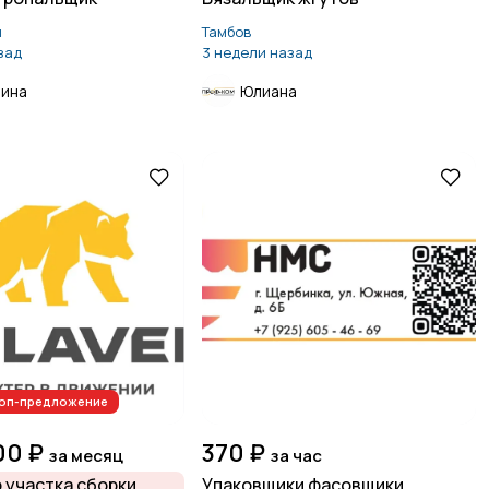
й
Тамбов
зад
3 недели назад
рина
Юлиана
Топ-предложение
00 ₽
370 ₽
за месяц
за час
 участка сборки
Упаковщики фасовщики