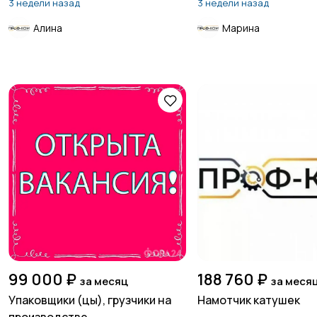
3 недели назад
3 недели назад
Алина
Марина
99 000 ₽
188 760 ₽
за месяц
за меся
Упаковщики (цы), грузчики на
Намотчик катушек