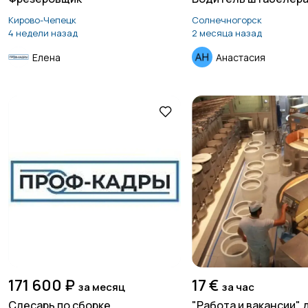
Кирово-Чепецк
Солнечногорск
4 недели назад
2 месяца назад
Елена
Анастасия
171 600 ₽
17 €
за месяц
за час
Слесарь по сборке
"Работа и вакансии" 