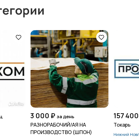
тегории
3 000 ₽
157 400
ц
за день
РАЗНОРАБОЧИЙ/АЯ НА
Токарь
ПРОИЗВОДСТВО (ШПОН)
Нижний Нов