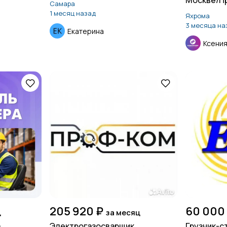
Москве/П
Самара
1 месяц назад
Яхрома
3 месяца на
Екатерина
Ксени
205 920 ₽
60 000
ц
за месяц
а
Электрогазосварщик
Грузчик-с