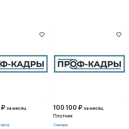
 ₽
100 100 ₽
за месяц
за месяц
Плотник
город
Самара