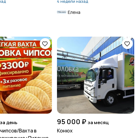
зад
4 недели назад
Елена
95 000 ₽
за день
за месяц
чипсов/Вахта в
Конюх