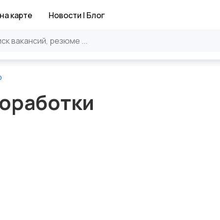
на карте
Новости | Блог
о
оработки