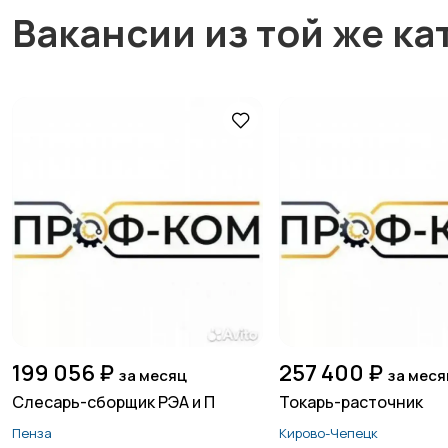
Вакансии из той же ка
199 056 ₽
257 400 ₽
за месяц
за меся
Слесарь-сборщик РЭА и П
Токарь-расточник
Пенза
Кирово-Чепецк