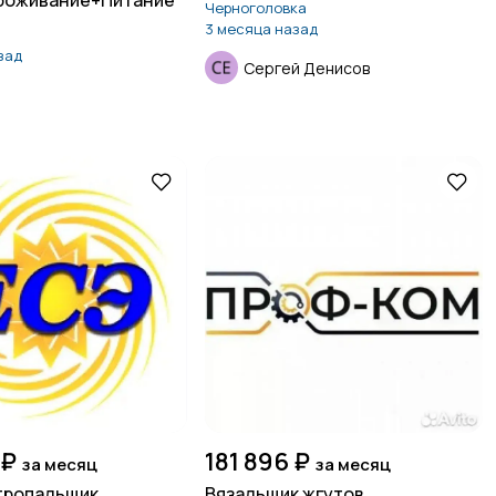
роживание+Питание
Черноголовка
3 месяца назад
зад
Сергей Денисов
я
 ₽
181 896 ₽
за месяц
за месяц
тропальщик
Вязальщик жгутов