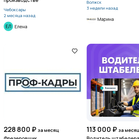
производстве
Волжск
3 недели назад
Чебоксары
2 месяца назад
Марина
Елена
228 800 ₽
113 000 ₽
за месяц
за меся
Фрезеровщик
Водитель штабелер