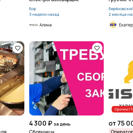
Бор
Берёзовски
3 недели назад
2 месяца на
Алина
Екате
Срочно | 
4 300 ₽
от 75 0
за день
для
Сборщицы
Оператор