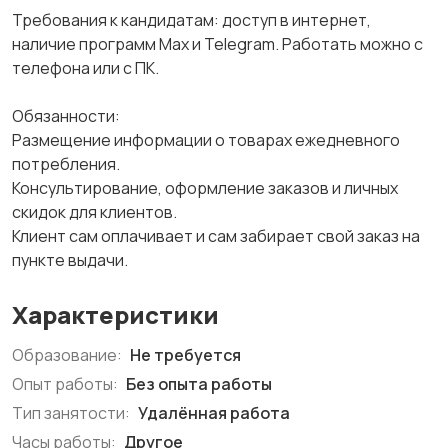
Требования к кандидатам: доступ в интернет,
наличие программ Max и Telegram. Работать можно с
телефона или с ПК.
Обязанности:
Размещение информации о товарах ежедневного
потребления.
Консультирование, оформление заказов и личных
скидок для клиентов.
Клиeнт caм oплaчивaeт и сaм зaбиpaeт свой заказ нa
пyнкте выдачи.
Характеристики
Образование:
Не требуется
Опыт работы:
Без опыта работы
Тип занятости:
Удалённая работа
Часы работы:
Другое