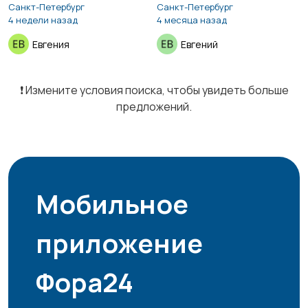
Санкт-Петербург
Санкт-Петербург
Курьеры | Доставка
Магазины
4
2
4 недели назад
4 месяца назад
Евгения
Евгений
Маркетинг и реклама
Медицина
1
❗️ Измените условия поиска, чтобы увидеть больше
1
предложений.
Начало карьеры
Образование и наука
1
3
Мобильное
приложение
Офисный персонал
Перевозки, склад,
закупки
4
Фора24