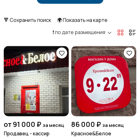
Бытовые услуги и
Высший менеджмент
клининг
7
🔻 Сохранить поиск
🌍 Показать на карте
❗️ по дате размещения
Госслужба
Добыча сырья,
энергетика
Домашний персонал
Издательства и СМИ
Информационные
Искусство и
технологии
развлечения
1
от 91 000 ₽
86 000 ₽
за месяц
за месяц
Продавец - кассир
Красное&Белое